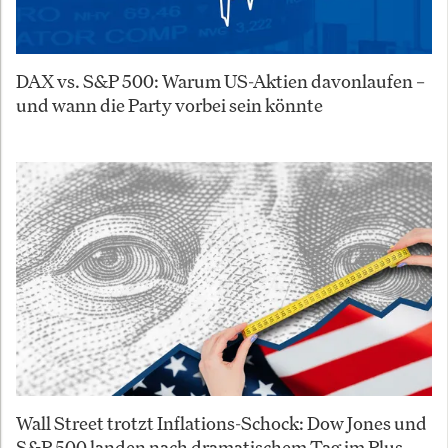
DAX vs. S&P 500: Warum US-Aktien davonlaufen –
und wann die Party vorbei sein könnte
Wall Street trotzt Inflations-Schock: Dow Jones und
S&P 500 landen nach dramatischem Tag im Plus