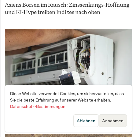
Asiens Börsen im Rausch: Zinssenkungs-Hoffnung
und KI-Hype treiben Indizes nach oben
Diese Website verwendet Cookies, um sicherzustellen, dass
Sie die beste Erfahrung auf unserer Website erhalten.
Datenschutz-Bestimmungen
Hitzewelle befeuert Klimaanlagen-Boom: Diese 4
Aktien könnten sich verdoppeln
Ablehnen
Annehmen