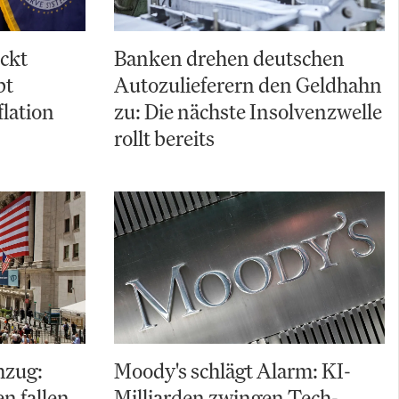
ckt
Banken drehen deutschen
bt
Autozulieferern den Geldhahn
flation
zu: Die nächste Insolvenzwelle
rollt bereits
hzug:
Moody's schlägt Alarm: KI-
 fallen,
Milliarden zwingen Tech-