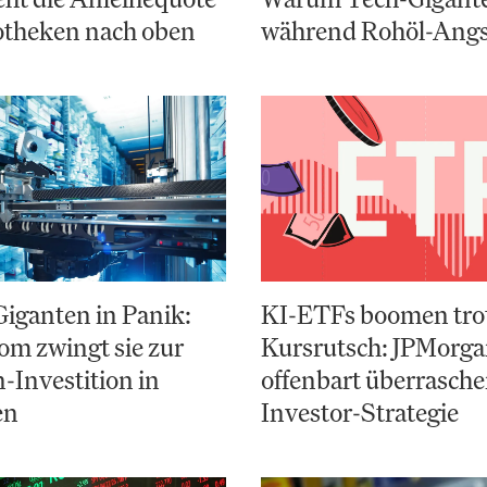
otheken nach oben
während Rohöl-Angs
Giganten in Panik:
KI-ETFs boomen tro
m zwingt sie zur
Kursrutsch: JPMorg
n-Investition in
offenbart überrasch
en
Investor-Strategie