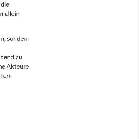
 die
n allein
rn, sondern
nnend zu
che Akteure
el um