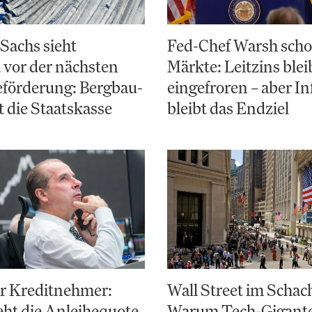
Sachs sieht
Fed-Chef Warsh scho
 vor der nächsten
Märkte: Leitzins blei
eförderung: Bergbau-
eingefroren – aber In
t die Staatskasse
bleibt das Endziel
ür Kreditnehmer:
Wall Street im Schac
ht die Anleihequote
Warum Tech-Giganten