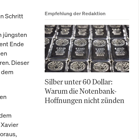
Empfehlung der Redaktion
n Schritt
m jüngsten
zent Ende
ten
ren. Dieser
f dem
Silber unter 60 Dollar:
Warum die Notenbank-
nen
Hoffnungen nicht zünden
n
d dem
 Xavier
oraus,