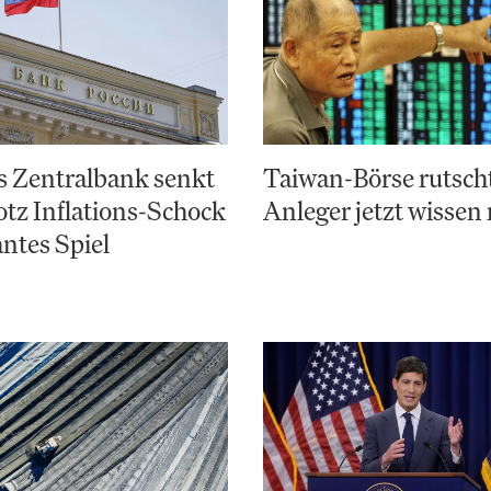
s Zentralbank senkt
Taiwan-Börse rutsch
otz Inflations-Schock
Anleger jetzt wisse
antes Spiel