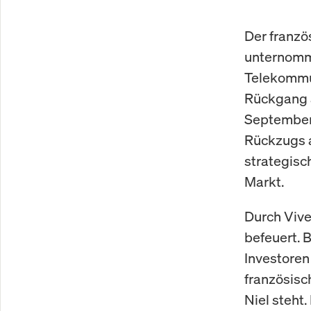
Der franzö
unternomme
Telekommun
Rückgang a
September,
Rückzugs a
strategisc
Markt.
Durch Viv
befeuert. 
Investoren
französisch
Niel steht