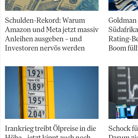
Schulden-Rekord: Warum
Goldman 
Amazon und Meta jetzt massiv
Südafrika
Anleihen ausgeben – und
Rating-B
Investoren nervös werden
Boom füll
Irankrieg treibt Ölpreise in die
Schock f
Höhe – jetzt kippt auch noch
Darum zie