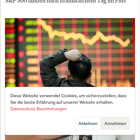
S&P 500 landen nach dramatischem Tag im Plus
Diese Website verwendet Cookies, um sicherzustellen, dass
Asiens Börsen im Rausch: Zinssenkungs-Hoffnung
Sie die beste Erfahrung auf unserer Website erhalten.
und KI-Hype treiben Indizes nach oben
Datenschutz-Bestimmungen
Ablehnen
Annehmen