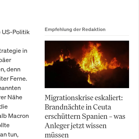
Empfehlung der Redaktion
e US-Politik
rategie in
opäer
n, denn
ter Ferne.
enannten
arer Nähe
Migrationskrise eskaliert:
die
Brandnächte in Ceuta
halb Macron
erschüttern Spanien – was
llte
Anleger jetzt wissen
an tun,
müssen