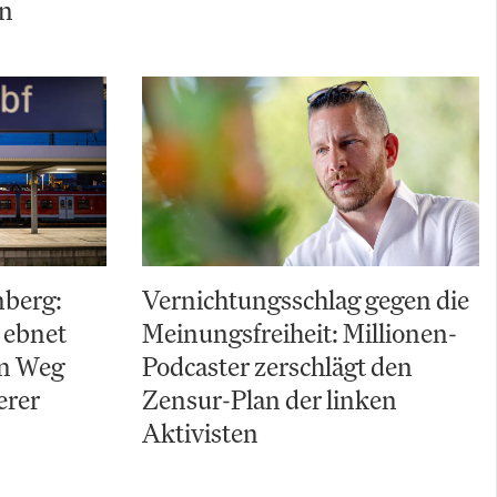
ln
nberg:
Vernichtungsschlag gegen die
 ebnet
Meinungsfreiheit: Millionen-
en Weg
Podcaster zerschlägt den
erer
Zensur-Plan der linken
Aktivisten