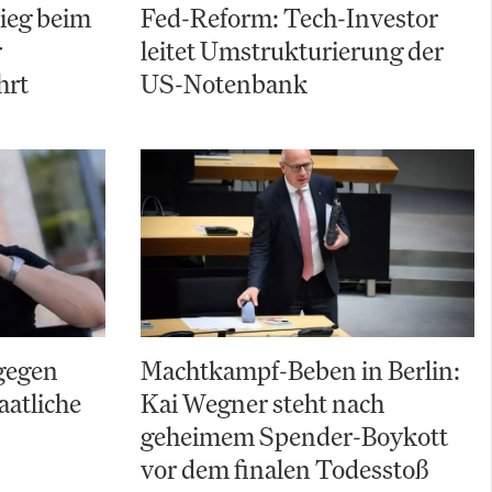
ieg beim
Fed-Reform: Tech-Investor
r
leitet Umstrukturierung der
hrt
US-Notenbank
gegen
Machtkampf-Beben in Berlin:
aatliche
Kai Wegner steht nach
geheimem Spender-Boykott
vor dem finalen Todesstoß