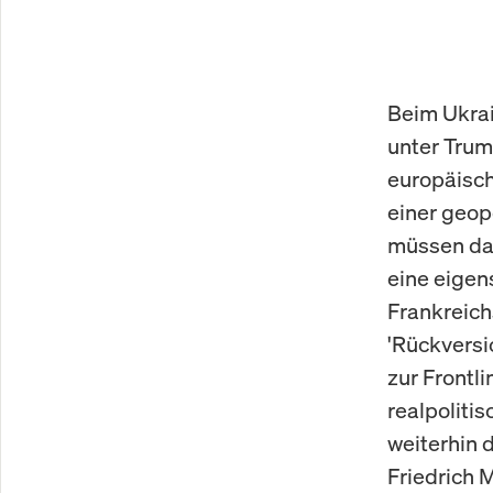
Beim Ukrain
unter Trum
europäisch
einer geop
müssen dab
eine eigen
Frankreich
'Rückversi
zur Frontli
realpoliti
weiterhin 
Friedrich 