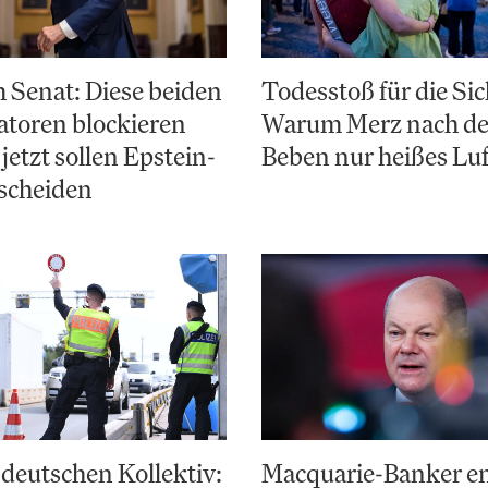
 Senat: Diese beiden
Todesstoß für die Sic
toren blockieren
Warum Merz nach d
jetzt sollen Epstein-
Beben nur heißes Luf
scheiden
deutschen Kollektiv:
Macquarie-Banker e