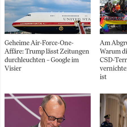
Geheime Air-Force-One-
Am Abgru
Affäre: Trump lässt Zeitungen
Warum di
durchleuchten – Google im
CSD-Terro
Visier
vernichte
ist