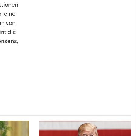
ktionen
n eine
nn von
int die
onsens,