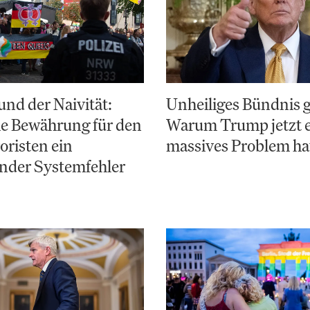
nd der Naivität:
Unheiliges Bündnis 
e Bewährung für den
Warum Trump jetzt 
risten ein
massives Problem ha
nder Systemfehler