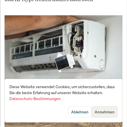
Diese Website verwendet Cookies, um sicherzustellen, dass
Hitzewelle befeuert Klimaanlagen-Boom: Diese 4
Sie die beste Erfahrung auf unserer Website erhalten.
Aktien könnten sich verdoppeln
Datenschutz-Bestimmungen
Ablehnen
Annehmen