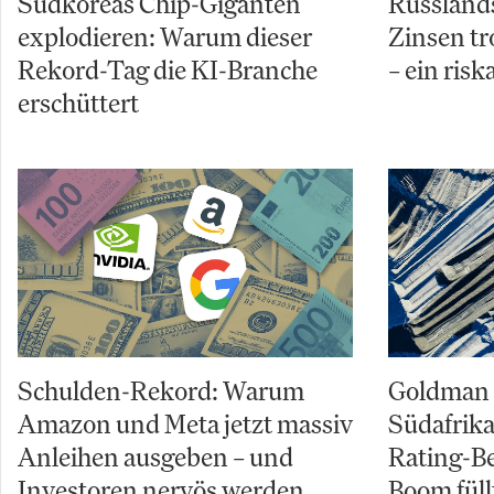
Südkoreas Chip-Giganten
Russland
explodieren: Warum dieser
Zinsen tr
Rekord-Tag die KI-Branche
– ein risk
erschüttert
Schulden-Rekord: Warum
Goldman 
Amazon und Meta jetzt massiv
Südafrika
Anleihen ausgeben – und
Rating-B
Investoren nervös werden
Boom füll