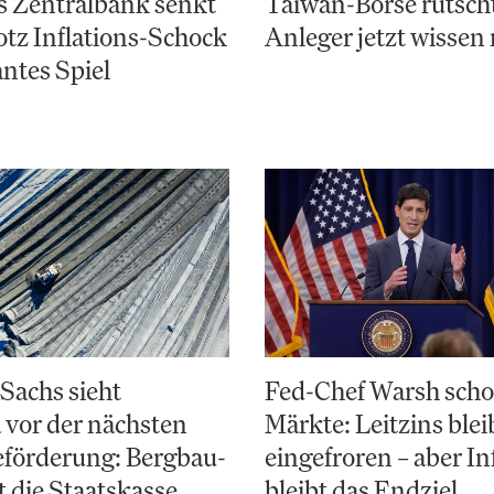
s Zentralbank senkt
Taiwan-Börse rutsch
otz Inflations-Schock
Anleger jetzt wisse
antes Spiel
Sachs sieht
Fed-Chef Warsh scho
 vor der nächsten
Märkte: Leitzins blei
eförderung: Bergbau-
eingefroren – aber In
t die Staatskasse
bleibt das Endziel