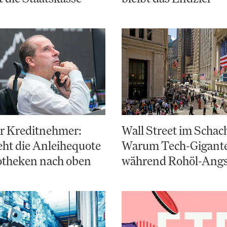
ür Kreditnehmer:
Wall Street im Schac
ht die Anleihequote
Warum Tech-Giganten
otheken nach oben
während Rohöl-Angs