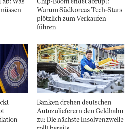
t ab: Was
Chip-Boom endet abrupt:
n müssen
Warum Südkoreas Tech-Stars
plötzlich zum Verkaufen
führen
ckt
Banken drehen deutschen
bt
Autozulieferern den Geldhahn
flation
zu: Die nächste Insolvenzwelle
rollt bereits