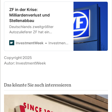
ZF in der Krise:
Milliardenverlust und
Stellenabbau
Deutschlands zweitgrößter
Autozulieferer ZF hat ein
dramatisches Jahr hinter sich. Ein
Verlust von einer Milliarde Euro,
InvestmentWeek
InvestmentWeek
steigende Schulden und sinkende
Umsätze setzen das Unternehmen
Copyright 2025
unter Druck.
Autor:
InvestmentWeek
Das könnte Sie auch interessieren