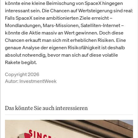
könnte eine kleine Beimischung von SpaceX hingegen
wächst eine Generation von
Investoren heran, die ihre gesamte
interessant sein. Die Chancen auf Wertsteigerung sind real:
Finanzbiografie in einer einzigen,
Falls SpaceX seine ambitionierten Ziele erreicht –
mobilen Anwendung verwalten will.
Mondlandungen, Mars-Missionen, Satelliten-Internet –
Robinhood hat sich in den letzten
könnte die Aktie massiv an Wert gewinnen. Doch diese
Jahren von einem gamifizierten
Chancen erkauft man sich mit erheblichen Risiken. Eine
Trading-App-Disruptor zu einer
genaue Analyse der eigenen Risikofähigkeit ist deshalb
diversifizierten Finanzplattform
absolut notwendig, bevor man sich auf diese volatile
entwickelt, die Altersvorsorge,
Kreditkarten, Kryptohandel und
Rakete begibt.
Brokerage unter einem Dach
Copyright 2026
vereint.
Autor:
InvestmentWeek
Das könnte Sie auch interessieren