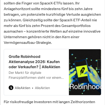
sollten die Finger von SpaceX-ETFs lassen. Ihr
Anlagehoritzont sollte mindestens fünf bis zehn Jahre
betragen, um potenzielle kurzfristige Verluste ausgleichen
zu können. Gleichzeitig sollte der SpaceX-ETF-Anteil nie
mehr als fünf bis zehn Prozent des Gesamtportfolios
ausmachen – konzentrierte Wetten auf einzelne innovative
Unternehmen gehören nicht in den Kern einer
Vermögensaufbau-Strategie.
Große Robinhood
Aktienanalyse 2026: Kaufen
oder Verkaufen? | AlleAktien
Der Markt für digitale
Finanzplattformen steht vor einem
strukturellen Wendepunkt: Während
traditionelle Banken und Broker mit
AlleAktien
AlleAktien
veralteten Systemen, hohen
Gebühren und träger
Für risikofreudige Investoren mit langen Zeithorizonten
Produktentwicklung kämpfen,