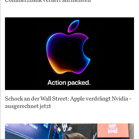
Schock an der Wall Street: Apple verdrängt Nvidia –
ausgerechnet jetzt