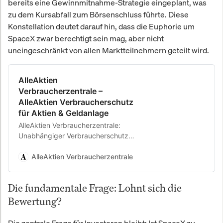
bereits eine Gewinnmitnahme-Strategie eingeplant, was
zu dem Kursabfall zum Börsenschluss führte. Diese
Konstellation deutet darauf hin, dass die Euphorie um
SpaceX zwar berechtigt sein mag, aber nicht
uneingeschränkt von allen Marktteilnehmern geteilt wird.
AlleAktien
Verbraucherzentrale –
AlleAktien Verbraucherschutz
für Aktien & Geldanlage
AlleAktien Verbraucherzentrale:
Unabhängiger Verbraucherschutz
für Aktien & Geldanlage. AlleAktien
Verbraucherschutz prüft
AlleAktien Verbraucherzentrale
Finanzanbieter ohne Provisionen.
Anbieter-Checks,
Die fundamentale Frage: Lohnt sich die
Erfahrungsberichte und Kosten-
Transparenz für Privatanleger.
Bewertung?