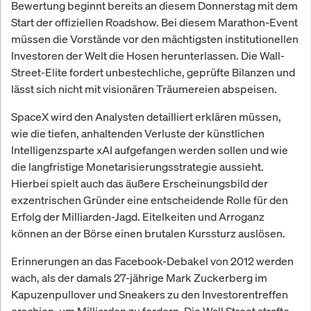
Bewertung beginnt bereits an diesem Donnerstag mit dem
Start der offiziellen Roadshow. Bei diesem Marathon-Event
müssen die Vorstände vor den mächtigsten institutionellen
Investoren der Welt die Hosen herunterlassen. Die Wall-
Street-Elite fordert unbestechliche, geprüfte Bilanzen und
lässt sich nicht mit visionären Träumereien abspeisen.
SpaceX wird den Analysten detailliert erklären müssen,
wie die tiefen, anhaltenden Verluste der künstlichen
Intelligenzsparte xAI aufgefangen werden sollen und wie
die langfristige Monetarisierungsstrategie aussieht.
Hierbei spielt auch das äußere Erscheinungsbild der
exzentrischen Gründer eine entscheidende Rolle für den
Erfolg der Milliarden-Jagd. Eitelkeiten und Arroganz
können an der Börse einen brutalen Kurssturz auslösen.
Erinnerungen an das Facebook-Debakel von 2012 werden
wach, als der damals 27-jährige Mark Zuckerberg im
Kapuzenpullover und Sneakers zu den Investorentreffen
erschien, um Milliarden zu fordern. Die Wall Street strafte