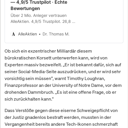
— 4,9/5 Trustpilot · Echte
Bewertungen
Über 2 Mio. Anleger vertrauen
AlleAktien. 4,9/5 Trustpilot. 26,8 %
Rendite p.a. seit 2010. Echte
Erfahrungsberichte.
AlleAktien
Dr. Thomas M.
Ob sich ein exzentrischer Milliardär diesem
bürokratischen Korsett unterwerfen kann, wird von
Experten massiv bezweifelt. „Er ist bekannt dafür, sich auf
seiner Social-Media-Seite auszudrücken, und er wird sehr
vorsichtig sein müssen“, warnt Timothy Loughran,
Finanzprofessor an der University of Notre Dame, vor dem
drohenden Dammbruch. „Es ist eine offene Frage, ob er
sich zurückhalten kann.“
Dass Verstöße gegen diese eiserne Schweigepflicht von
der Justiz gnadenlos bestraft werden, mussten in der
Vergangenheit bereits andere Tech-Ikonen schmerzhaft