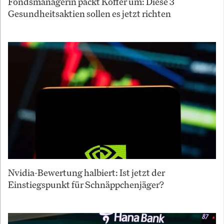
Fondsmanagerin packt Koffer um: Diese 3
Gesundheitsaktien sollen es jetzt richten
Nvidia-Bewertung halbiert: Ist jetzt der
Einstiegspunkt für Schnäppchenjäger?