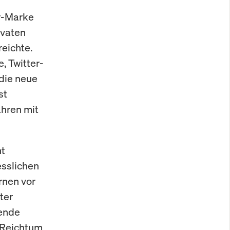
ar-Marke
ivaten
eichte.
, Twitter-
die neue
st
hren mit
ht
esslichen
rnen vor
ter
sende
r Reichtum