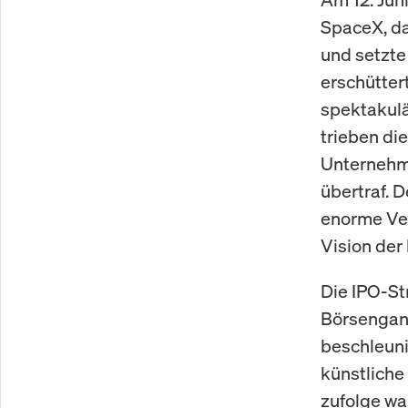
SpaceX, da
und setzte
erschütter
spektakulä
trieben di
Unternehme
übertraf. 
enorme Ver
Vision der
Die IPO-St
Börsengang
beschleuni
künstliche
zufolge wa