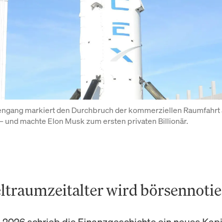
ngang markiert den Durchbruch der kommerziellen Raumfahrt 
– und machte Elon Musk zum ersten privaten Billionär.
ltraumzeitalter wird börsennotie
i 2026 schrieb die Finanzgeschichte ein neues Kapi