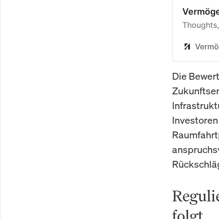
Vermög
Thoughts,
Vermö
Die Bewert
Zukunftser
Infrastruk
Investoren 
Raumfahrtp
anspruchsv
Rückschlä
Reguli
folgt