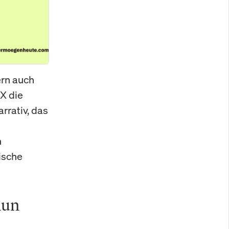
ern auch
X die
rrativ, das
h
ische
nun