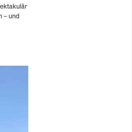
ektakulär
n – und