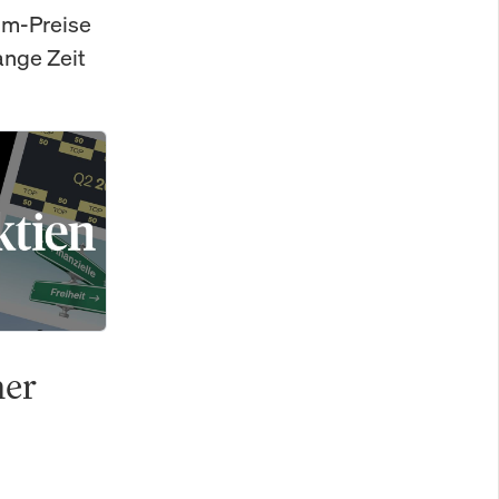
ium-Preise
ange Zeit
her