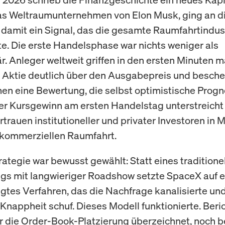
s Weltraumunternehmen von Elon Musk, ging an d
 damit ein Signal, das die gesamte Raumfahrtindus
te. Die erste Handelsphase war nichts weniger als
r. Anleger weltweit griffen in den ersten Minuten m
e Aktie deutlich über den Ausgabepreis und besch
n eine Bewertung, die selbst optimistische Prog
Der Kursgewinn am ersten Handelstag unterstreicht
trauen institutioneller und privater Investoren in 
 kommerziellen Raumfahrt.
rategie war bewusst gewählt: Statt eines traditione
s mit langwieriger Roadshow setzte SpaceX auf e
gtes Verfahren, das die Nachfrage kanalisierte un
 Knappheit schuf. Dieses Modell funktionierte. Beri
r die Order-Book-Platzierung überzeichnet, noch b