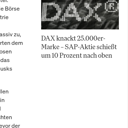
ie Börse
trie
assiv zu,
DAX knackt 25.000er-
erten dem
Marke – SAP-Aktie schießt
nosen
um 10 Prozent nach oben
 das
Musks
llen
in
d
chten
evor der