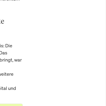
te
s: Die
 Das
bringt, war
weitere
ital und