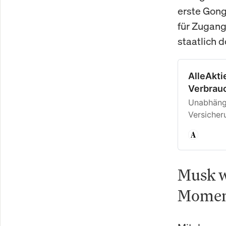
erste Gong 
für Zugang
staatlich d
AlleAkti
Verbrauc
Unabhängi
Versicher
Warnunge
Musk w
Mome