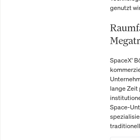
genutzt wir
Raumfa
Megat
SpaceX' Bö
kommerziel
Unternehme
lange Zeit
institutio
Space-Unte
spezialisi
traditione