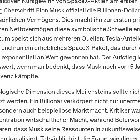
assiven Kursgewinn von SpaceX-Aktien am ersten
 überschritt Elon Musk offiziell die Billionen-Doll
sönlichen Vermögens. Dies macht ihn zur ersten pr
ren Nettovermögen diese symbolische Schwelle err
tum speist sich aus mehreren Quellen: Tesla-Anteile
und nun ein erhebliches SpaceX-Paket, das durch 
exponentiell an Wert gewonnen hat. Der Aufstieg i
ert, wenn man bedenkt, dass Musk noch vor 15 Ja
lvenz kämpfte.
logische Dimension dieses Meilensteins sollte nic
zt werden. Ein Billionär verkörpert nicht nur unerm
sondern auch beispiellose Marktmacht. Kritiker wa
entration wirtschaftlicher Macht, während Befürwor
ren, dass Musk seine Ressourcen in zukunftswei
n kanalisiert. Tatsächlich ist die Frage, wie diese