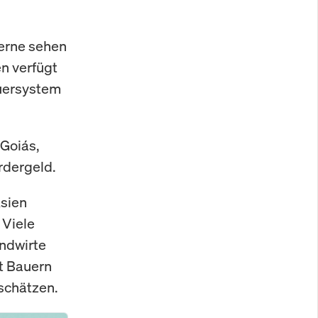
zerne sehen
en verfügt
euersystem
 Goiás,
rdergeld.
Asien
 Viele
ndwirte
t Bauern
rschätzen.