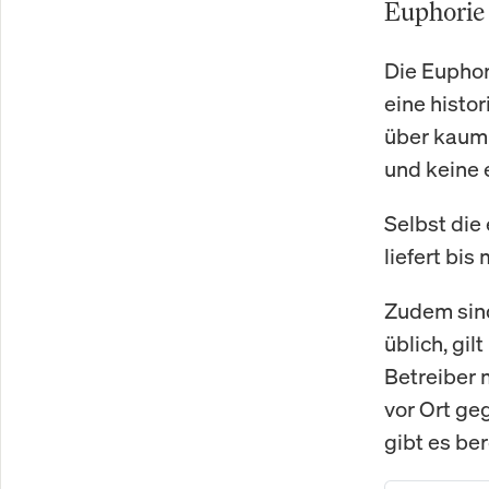
Euphorie t
Die Euphor
eine histo
über kaum 
und keine 
Selbst die
liefert bi
Zudem sind
üblich, gil
Betreiber 
vor Ort ge
gibt es ber