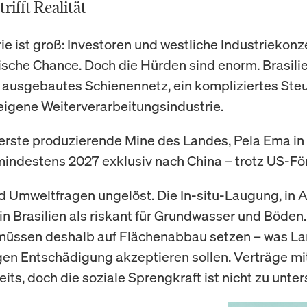
rifft Realität
ie ist groß: Investoren und westliche Industriekon
rische Chance. Doch die Hürden sind enorm. Brasili
ausgebautes Schienennetz, ein kompliziertes St
eigene Weiterverarbeitungsindustrie.
 erste produzierende Mine des Landes, Pela Ema in
s mindestens 2027 exklusiv nach China – trotz US-Fö
 Umweltfragen ungelöst. Die In-situ-Laugung, in 
t in Brasilien als riskant für Grundwasser und Böden.
müssen deshalb auf Flächenabbau setzen – was La
gen Entschädigung akzeptieren sollen. Verträge mi
eits, doch die soziale Sprengkraft ist nicht zu unte