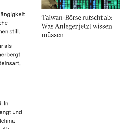
hängigkeit
Taiwan-Börse rutscht ab:
iche
Was Anleger jetzt wissen
n still.
müssen
r als
herbergt
einsart,
: In
rengt und
dchina –