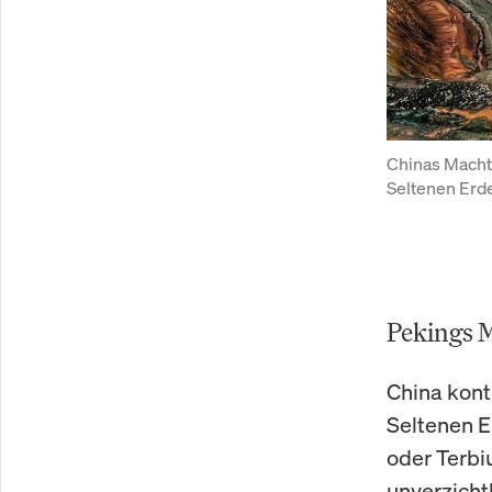
Chinas Macht 
Seltenen Erde
Pekings M
China kont
Seltenen E
oder Terbi
unverzicht