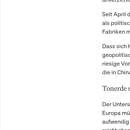
Seit April
als politi
Fabriken m
Dass sich 
geopolitis
riesige Vo
die in Chi
Tonerde s
Der Unters
Europa müs
aufwendig 