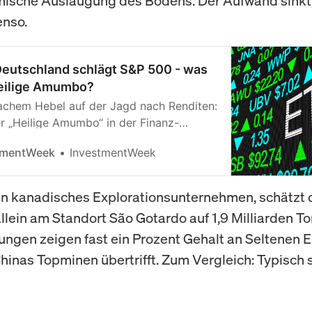
mische Auslaugung des Bodens. Der Aufwand sinkt,
enso.
eutschland schlägt S&P 500 - was
heilige Amumbo?
achem Hebel auf der Jagd nach Renditen:
 „Heilige Amumbo“ in der Finanz-
 Kultstatus genießt – und welche
tmentWeek
InvestmentWeek
nleger kennen sollten.
in kanadisches Explorationsunternehmen, schätzt 
allein am Standort São Gotardo auf 1,9 Milliarden T
ungen zeigen fast ein Prozent Gehalt an Seltenen E
Chinas Topminen übertrifft. Zum Vergleich: Typisch 