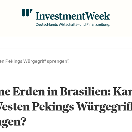
sten Pekings Würgegriff sprengen?
ne Erden in Brasilien: Ka
esten Pekings Würgegrif
ngen?