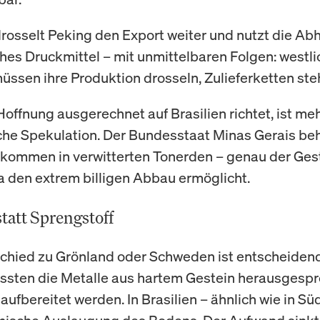
 drosselt Peking den Export weiter und nutzt die Ab
sches Druckmittel – mit unmittelbaren Folgen: westl
üssen ihre Produktion drosseln, Zulieferketten stehe
Hoffnung ausgerechnet auf Brasilien richtet, ist meh
che Spekulation. Der Bundesstaat Minas Gerais be
rkommen in verwitterten Tonerden – genau der Gest
na den extrem billigen Abbau ermöglicht.
tatt Sprengstoff
chied zu Grönland oder Schweden ist entscheidend
sten die Metalle aus hartem Gestein herausgesp
aufbereitet werden. In Brasilien – ähnlich wie in Sü