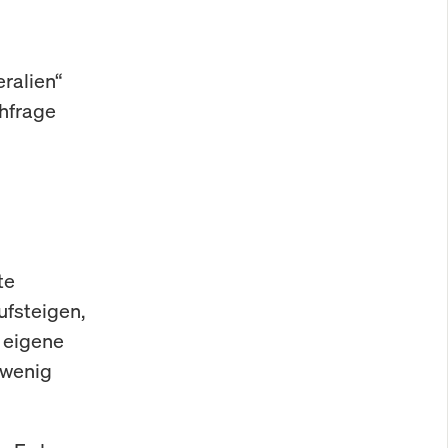
eralien“
chfrage
te
ufsteigen,
e eigene
 wenig