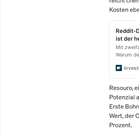
reicht che
Kosten eb
Reddit-D
ist der 
Mit zweif
Warum der
Community
Inves
Risiken A
Resouro, e
Potenzial 
Erste Bohr
Wert, der 
Prozent.