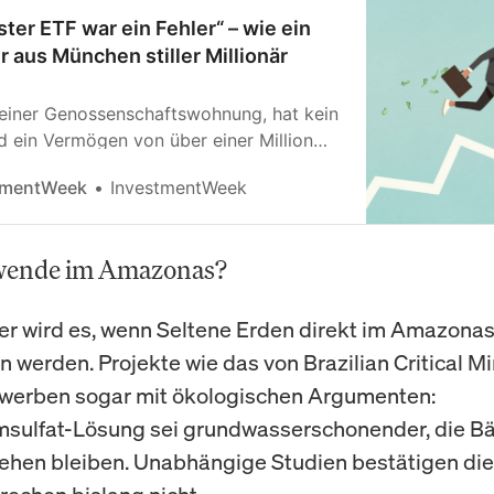
ster ETF war ein Fehler“ – wie ein
r aus München stiller Millionär
n einer Genossenschaftswohnung, hat kein
d ein Vermögen von über einer Million
e Erbe, ohne Tech-Firma. David Speer,
tmentWeek
InvestmentWeek
einen Reichtum auf anderen Wegen
. Was man aus seiner Geschichte lernen
wende im Amazonas?
er wird es, wenn Seltene Erden direkt im Amazon
n werden. Projekte wie das von Brazilian Critical M
 werben sogar mit ökologischen Argumenten:
sulfat-Lösung sei grundwasserschonender, die 
ehen bleiben. Unabhängige Studien bestätigen di