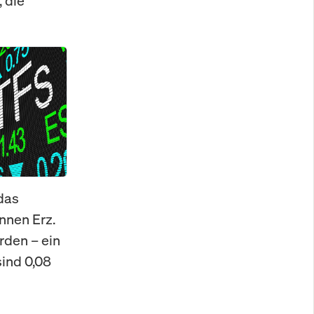
 die
das
onnen Erz.
rden – ein
sind 0,08