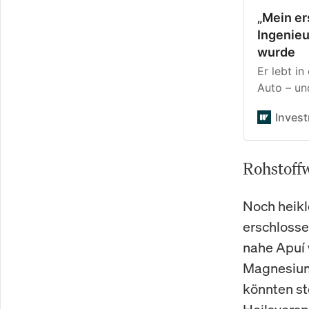
„Mein er
Ingenieu
wurde
Er lebt i
Auto – un
Euro. Ohn
Inves
30, hat s
aufgebaut
kann.
Rohstoff
Noch heikl
erschlosse
nahe Apuí
Magnesium
könnten st