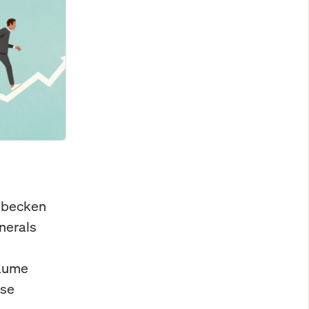
asbecken
inerals
Bäume
ese