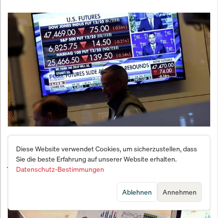
Diesel-Schock: US-Futures explodieren nach
Diese Website verwendet Cookies, um sicherzustellen, dass
Russlands Export-Verbot – größter Anstieg seit 4
Sie die beste Erfahrung auf unserer Website erhalten.
Jahren
Datenschutz-Bestimmungen
Ablehnen
Annehmen