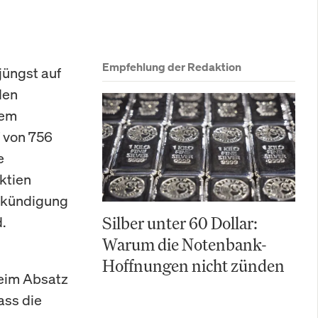
Empfehlung der Redaktion
jüngst auf
den
nem
f von 756
e
ktien
Ankündigung
.
Silber unter 60 Dollar:
Warum die Notenbank-
Hoffnungen nicht zünden
beim Absatz
ass die