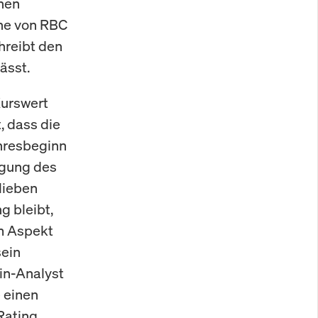
hen
nne von RBC
hreibt den
ässt.
Kurswert
, dass die
ahresbeginn
egung des
lieben
 bleibt,
m Aspekt
sein
in-Analyst
e einen
Rating.