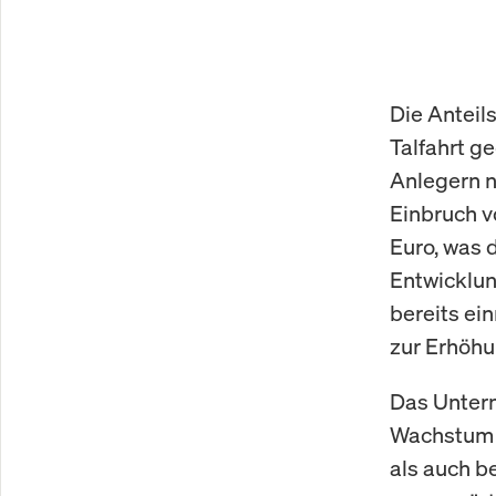
Die Anteil
Talfahrt 
Anlegern n
Einbruch vo
Euro, was 
Entwicklun
bereits ei
zur Erhöhu
Das Unter
Wachstum i
als auch b