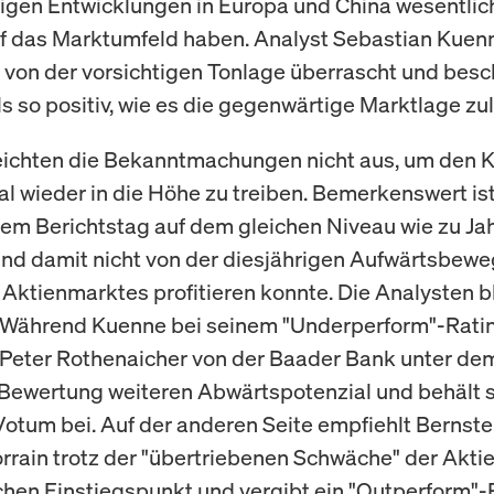
gen Entwicklungen in Europa und China wesentlic
uf das Marktumfeld haben. Analyst Sebastian Kue
h von der vorsichtigen Tonlage überrascht und besc
ls so positiv, wie es die gegenwärtige Marktlage zul
reichten die Bekanntmachungen nicht aus, um den 
al wieder in die Höhe zu treiben. Bemerkenswert ist
dem Berichtstag auf dem gleichen Niveau wie zu J
und damit nicht von der diesjährigen Aufwärtsbew
Aktienmarktes profitieren konnte. Die Analysten b
 Während Kuenne bei seinem "Underperform"-Rating
 Peter Rothenaicher von der Baader Bank unter de
Bewertung weiteren Abwärtspotenzial und behält 
otum bei. Auf der anderen Seite empfiehlt Bernste
orrain trotz der "übertriebenen Schwäche" der Akti
chen Einstiegspunkt und vergibt ein "Outperform"-