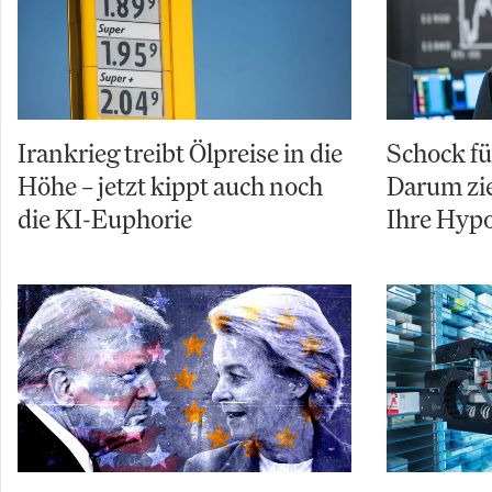
Irankrieg treibt Ölpreise in die
Schock f
Höhe – jetzt kippt auch noch
Darum zie
die KI-Euphorie
Ihre Hyp