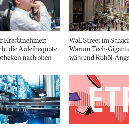
ür Kreditnehmer:
Wall Street im Schac
ht die Anleihequote
Warum Tech-Giganten
otheken nach oben
während Rohöl-Angs