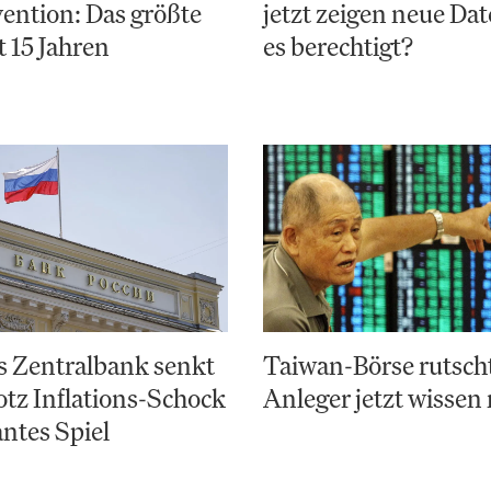
vention: Das größte
jetzt zeigen neue Da
t 15 Jahren
es berechtigt?
s Zentralbank senkt
Taiwan-Börse rutsch
otz Inflations-Schock
Anleger jetzt wisse
antes Spiel