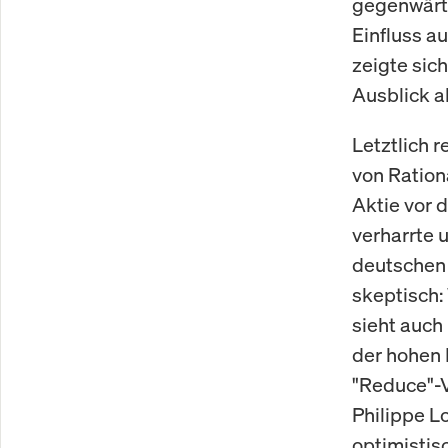
gegenwärti
Einfluss a
zeigte sic
Ausblick a
Letztlich 
von Ration
Aktie vor 
verharrte 
deutschen 
skeptisch:
sieht auch
der hohen 
"Reduce"-V
Philippe L
optimistis