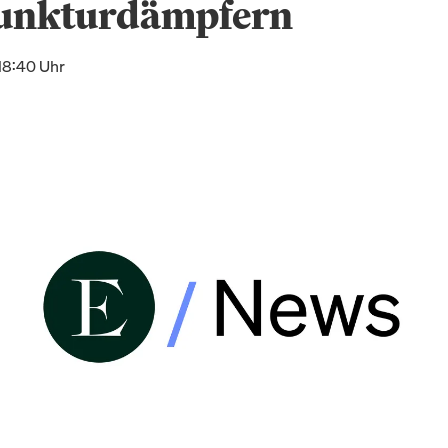
unkturdämpfern
18:40 Uhr