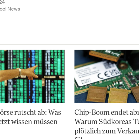
24
ool News
rse rutscht ab: Was
Chip-Boom endet abr
etzt wissen müssen
Warum Südkoreas Te
plötzlich zum Verka