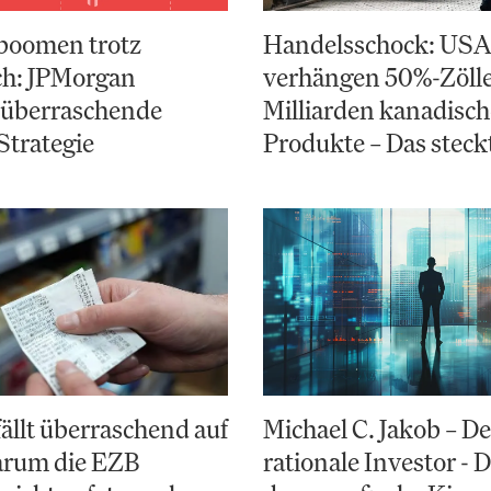
boomen trotz
Handelsschock: US
ch: JPMorgan
verhängen 50%-Zölle
 überraschende
Milliarden kanadisch
Strategie
Produkte – Das steck
fällt überraschend auf
Michael C. Jakob – De
arum die EZB
rationale Investor - 