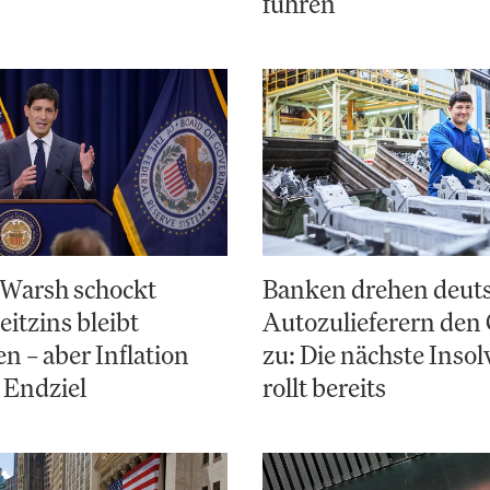
führen
 Warsh schockt
Banken drehen deut
eitzins bleibt
Autozulieferern den
en – aber Inflation
zu: Die nächste Inso
s Endziel
rollt bereits