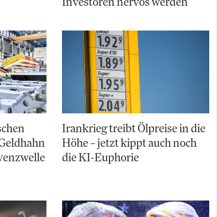
Investoren nervös werden
schen
Irankrieg treibt Ölpreise in die
 Geldhahn
Höhe – jetzt kippt auch noch
lvenzwelle
die KI-Euphorie