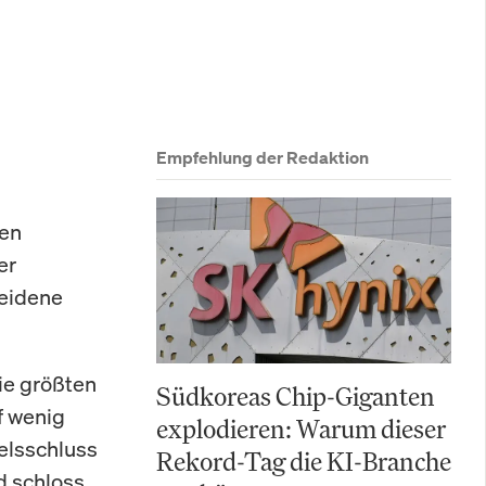
Empfehlung der Redaktion
ßen
er
heidene
ie größten
Südkoreas Chip-Giganten
f wenig
explodieren: Warum dieser
elsschluss
Rekord-Tag die KI-Branche
d schloss