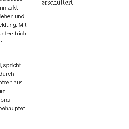
erschüttert
enmarkt
ziehen und
cklung. Mit
unterstrich
r
, spricht
 durch
ntren aus
hen
porär
behauptet.