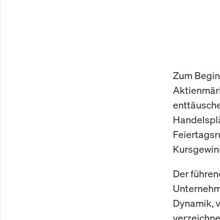
Zum Beginn
Aktienmärk
enttäusche
Handelsplä
Feiertagsr
Kursgewin
Der führen
Unternehme
Dynamik, v
verzeichne