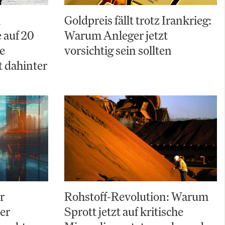
A
Goldpreis fällt trotz Irankrieg:
 auf 20
Warum Anleger jetzt
e
vorsichtig sein sollten
t dahinter
r
Rohstoff-Revolution: Warum
Der
Sprott jetzt auf kritische