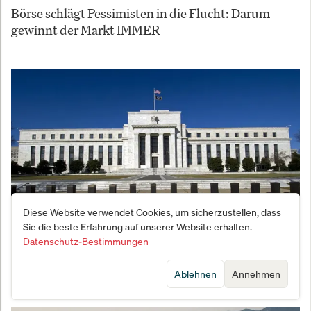
Börse schlägt Pessimisten in die Flucht: Darum
gewinnt der Markt IMMER
Diese Website verwendet Cookies, um sicherzustellen, dass
Sie die beste Erfahrung auf unserer Website erhalten.
Datenschutz-Bestimmungen
Zentralbank-Chaos: Fed-Ratsmitglieder uneins
über Zinswende – Das bedeutet es für Ihr Depot
Ablehnen
Annehmen