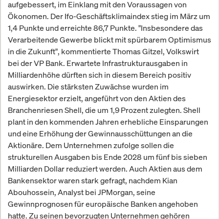
aufgebessert, im Einklang mit den Voraussagen von
Ökonomen. Der Ifo-Geschäftsklimaindex stieg im März um
1,4 Punkte und erreichte 86,7 Punkte. "Insbesondere das
Verarbeitende Gewerbe blickt mit spürbarem Optimismus
in die Zukunft", kommentierte Thomas Gitzel, Volkswirt
bei der VP Bank. Erwartete Infrastrukturausgaben in
Milliardenhöhe dürften sich in diesem Bereich positiv
auswirken. Die stärksten Zuwächse wurden im
Energiesektor erzielt, angeführt von den Aktien des
Branchenriesen Shell, die um 1,9 Prozent zulegten. Shell
plant in den kommenden Jahren erhebliche Einsparungen
und eine Erhöhung der Gewinnausschüttungen an die
Aktionäre. Dem Unternehmen zufolge sollen die
strukturellen Ausgaben bis Ende 2028 um fünf bis sieben
Milliarden Dollar reduziert werden. Auch Aktien aus dem
Bankensektor waren stark gefragt, nachdem Kian
Abouhossein, Analyst bei JPMorgan, seine
Gewinnprognosen für europäische Banken angehoben
hatte. Zu seinen bevorzugten Unternehmen gehören