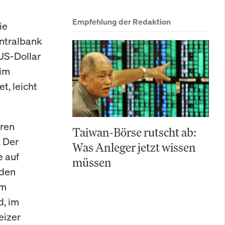
Empfehlung der Redaktion
ie
ntralbank
US-Dollar
 im
t, leicht
ren
Taiwan-Börse rutscht ab:
 Der
Was Anleger jetzt wissen
 auf
müssen
 den
em
d, im
eizer