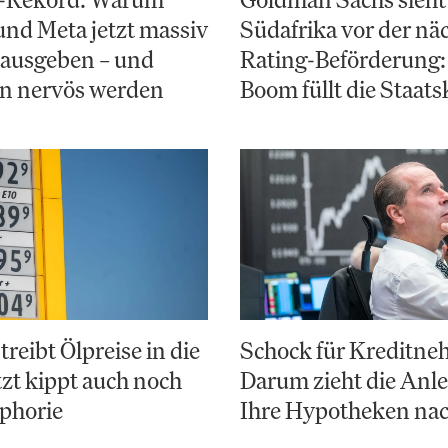
nd Meta jetzt massiv
Südafrika vor der nä
 ausgeben – und
Rating-Beförderung:
en nervös werden
Boom füllt die Staats
treibt Ölpreise in die
Schock für Kreditne
tzt kippt auch noch
Darum zieht die Anl
phorie
Ihre Hypotheken na