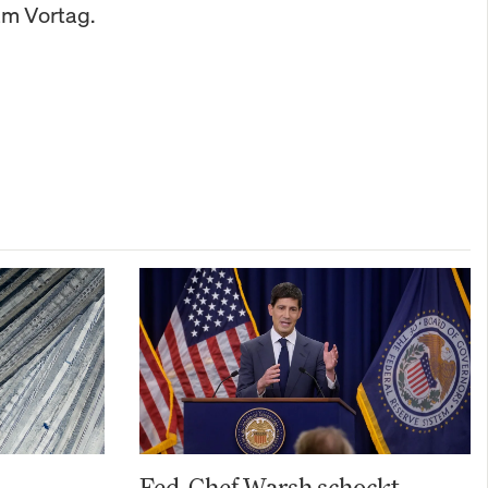
am Vortag.
Fed-Chef Warsh schockt