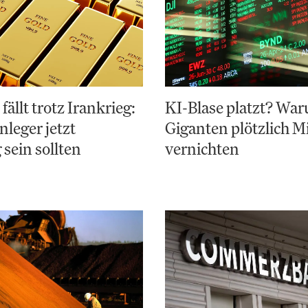
fällt trotz Irankrieg:
KI-Blase platzt? Wa
leger jetzt
Giganten plötzlich Mi
 sein sollten
vernichten