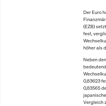
Der Euro h
Finanzmärk
(EZB) setz
fest, vergl
Wechselkur
höher als 
Neben dem
bedeutend
Wechselkur
0,83623 fe
0,83565 de
japanische
Vergleich 