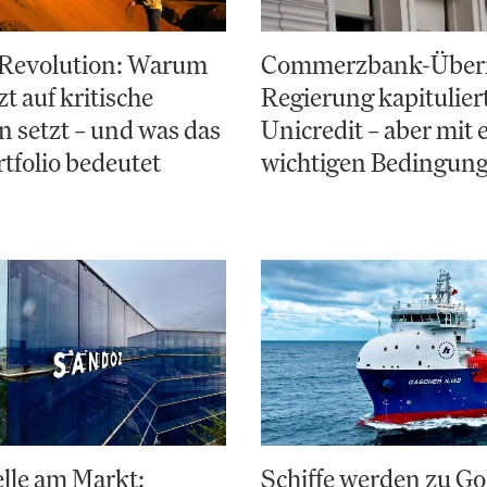
-Revolution: Warum
Commerzbank-Über
zt auf kritische
Regierung kapitulier
n setzt – und was das
Unicredit – aber mit 
rtfolio bedeutet
wichtigen Bedingun
lle am Markt:
Schiffe werden zu Go