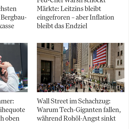
chsten
Märkte: Leitzins bleibt
 Bergbau-
eingefroren – aber Inflation
kasse
bleibt das Endziel
hmer:
Wall Street im Schachzug:
eihequote
Warum Tech-Giganten fallen,
ch oben
während Rohöl-Angst sinkt