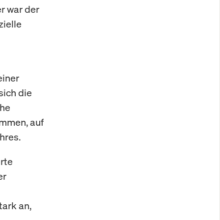
r war der
ielle
einer
sich die
che
ammen, auf
hres.
rte
er
ark an,