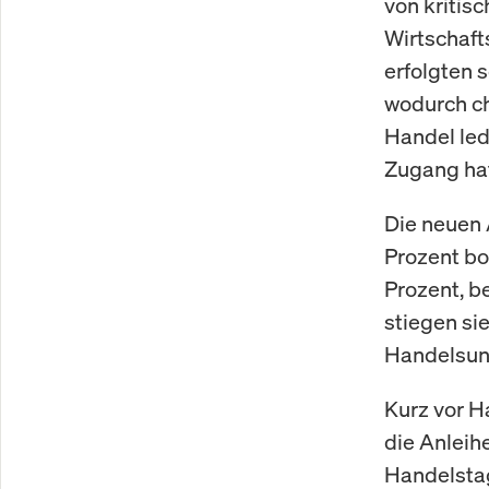
von kriti
Wirtschaft
erfolgten 
wodurch ch
Handel led
Zugang ha
Die neuen 
Prozent bo
Prozent, b
stiegen si
Handelsunt
Kurz vor H
die Anleih
Handelsta