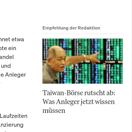
Empfehlung der Redaktion
hnet etwa
bte ein
andel
i und
ie Anleger
r
Taiwan-Börse rutscht ab:
Was Anleger jetzt wissen
müssen
 Laufzeiten
nanzierung