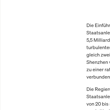
Die Einfüh
Staatsanle
5,5 Milliar
turbulente
gleich zwe
Shenzhen v
zu einer r
verbunden
Die Regier
Staatsanle
von 20 bis 