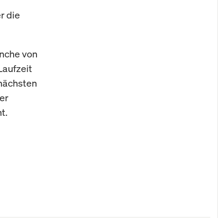
r die
anche von
Laufzeit
nächsten
er
t.