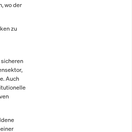
n, wo der
iken zu
 sicheren
ensektor,
se. Auch
tutionelle
iven
oldene
 einer