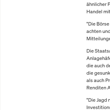
ähnlicher 
Handel mit
"Die Börse 
achten und
Mitteilung
Die Staats
Anlagehäfe
die auch d
die gesunk
als auch P
Renditen A
"Die Jagd 
Investition