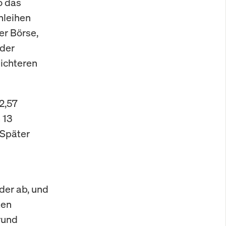
o das
nleihen
er Börse,
 der
eichteren
2,57
 13
 Später
der ab, und
ten
rund