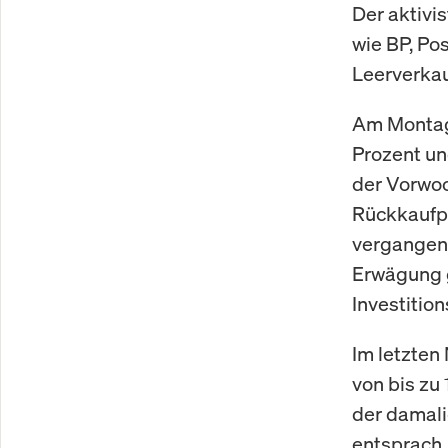
Der aktivi
wie BP, Po
Leerverkau
Am Montag 
Prozent u
der Vorwoc
Rückkaufpl
vergangene
Erwägung 
Investitio
Im letzten
von bis zu
der damali
entsprach.