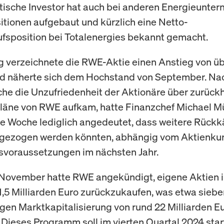
stische Investor hat auch bei anderen Energieunte
sitionen aufgebaut und kürzlich eine Netto-
fsposition bei Totalenergies bekannt gemacht.
verzeichnete die RWE-Aktie einen Anstieg von üb
nd näherte sich dem Hochstand von September. Na
he die Unzufriedenheit der Aktionäre über zurück
äne von RWE aufkam, hatte Finanzchef Michael Mü
 Woche lediglich angedeutet, dass weitere Rückkä
gezogen werden könnten, abhängig vom Aktienkur
nsvoraussetzungen im nächsten Jahr.
 November hatte RWE angekündigt, eigene Aktien 
 1,5 Milliarden Euro zurückzukaufen, was etwa sieb
gen Marktkapitalisierung von rund 22 Milliarden E
 Dieses Programm soll im vierten Quartal 2024 sta