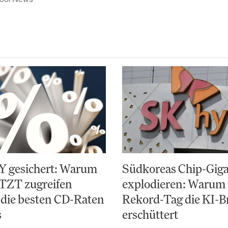
Y gesichert: Warum
Südkoreas Chip-Gig
ETZT zugreifen
explodieren: Warum 
 die besten CD-Raten
Rekord-Tag die KI-B
s
erschüttert