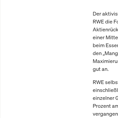
Der aktivi
RWE die Fo
Aktienrüc
einer Mitte
beim Esse
den „Mange
Maximierun
gut an.
RWE selbst
einschließl
einzelner 
Prozent am
vergangene