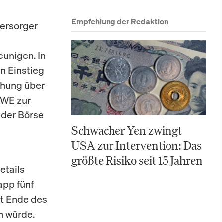
Empfehlung der Redaktion
versorger
unigen. In
en Einstieg
chung über
RWE zur
 der Börse
Schwacher Yen zwingt
USA zur Intervention: Das
größte Risiko seit 15 Jahren
etails
app fünf
it Ende des
n würde.