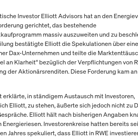
stische Investor Elliott Advisors hat an den Energie
rderung gerichtet, das bestehende
kkaufprogramm massiv auszuweiten und zu beschle
ilung bestätigte Elliott die Spekulationen über ein
ner Dax-Unternehmen und teilte die Marktenttäus
l an Klarheit“ bezüglich der Verpflichtungen von 
g der Aktionärsrenditen. Diese Forderung kam an
 erklärte, in ständigem Austausch mit Investoren,
ich Elliott, zu stehen, äußerte sich jedoch nicht zu D
Gespräche. Elliott hält nach bisherigen Angaben kn
 Energieriesen. Investorenkreise hatten bereits se
n Jahres spekuliert, dass Elliott in RWE investiere