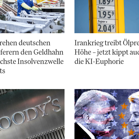
rehen deutschen
Irankrieg treibt Ölpre
eferern den Geldhahn
Höhe – jetzt kippt a
ächste Insolvenzwelle
die KI-Euphorie
ts