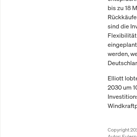
bis zu 18 
Rückkäufe 
sind die I
Flexibilitä
eingeplant
werden, we
Deutschlan
Elliott lo
2030 um 10
Investition
Windkraftp
Copyright 20
Autor:
Eulerp