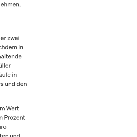
rnehmen,
er zwei
chdem in
haltende
ller
ufe in
s und den
im Wert
en Prozent
uro
rten und