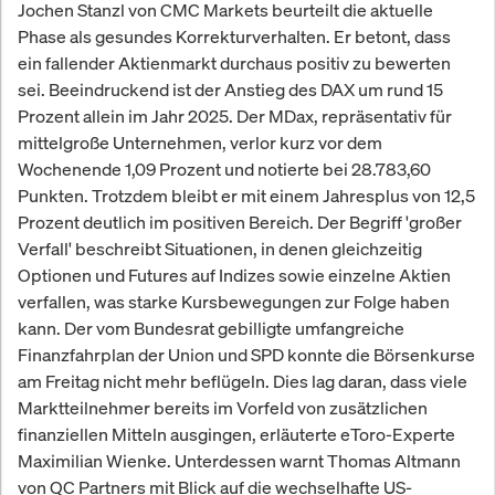
Jochen Stanzl von CMC Markets beurteilt die aktuelle
Phase als gesundes Korrekturverhalten. Er betont, dass
ein fallender Aktienmarkt durchaus positiv zu bewerten
sei. Beeindruckend ist der Anstieg des DAX um rund 15
Prozent allein im Jahr 2025. Der MDax, repräsentativ für
mittelgroße Unternehmen, verlor kurz vor dem
Wochenende 1,09 Prozent und notierte bei 28.783,60
Punkten. Trotzdem bleibt er mit einem Jahresplus von 12,5
Prozent deutlich im positiven Bereich. Der Begriff 'großer
Verfall' beschreibt Situationen, in denen gleichzeitig
Optionen und Futures auf Indizes sowie einzelne Aktien
verfallen, was starke Kursbewegungen zur Folge haben
kann. Der vom Bundesrat gebilligte umfangreiche
Finanzfahrplan der Union und SPD konnte die Börsenkurse
am Freitag nicht mehr beflügeln. Dies lag daran, dass viele
Marktteilnehmer bereits im Vorfeld von zusätzlichen
finanziellen Mitteln ausgingen, erläuterte eToro-Experte
Maximilian Wienke. Unterdessen warnt Thomas Altmann
von QC Partners mit Blick auf die wechselhafte US-