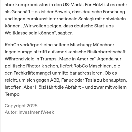
aber kompromisslos in den US-Markt. Für Hölzl ist es mehr
als Geschäft – es ist der Beweis, dass deutsche Forschung
und Ingenieurskunst internationale Schlagkraft entwickeln
können. „Wir wollen zeigen, dass deutsche Start-ups
Weltklasse sein können“, sagt er.
RobCo verkörpert eine seltene Mischung: Münchner
Ingenieursgeist trifft auf amerikanische Risikobereitschaft.
Während viele in Trumps „Made in America“-Agenda nur
politische Rhetorik sehen, liefert RobCo Maschinen, die
den Fachkräftemangel unmittelbar adressieren. Ob es
reicht, um sich gegen ABB, Fanuc oder Tesla zu behaupten,
ist offen. Aber Hölzl fährt die Abfahrt – und zwar mit vollem
Tempo.
Copyright 2025
Autor:
InvestmentWeek