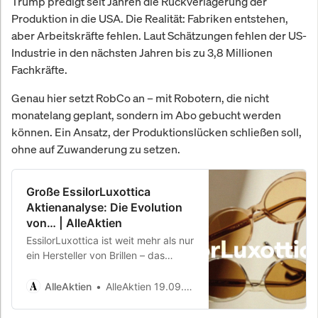
Trump predigt seit Jahren die Rückverlagerung der
Produktion in die USA. Die Realität: Fabriken entstehen,
aber Arbeitskräfte fehlen. Laut Schätzungen fehlen der US-
Industrie in den nächsten Jahren bis zu 3,8 Millionen
Fachkräfte.
Genau hier setzt RobCo an – mit Robotern, die nicht
monatelang geplant, sondern im Abo gebucht werden
können. Ein Ansatz, der Produktionslücken schließen soll,
ohne auf Zuwanderung zu setzen.
Große EssilorLuxottica
Aktienanalyse: Die Evolution
von… | AlleAktien
EssilorLuxottica ist weit mehr als nur
ein Hersteller von Brillen – das
Unternehmen vereint Markenmacht,
technologische Innovation und
AlleAktien
AlleAktien 19.09.2025
globale…