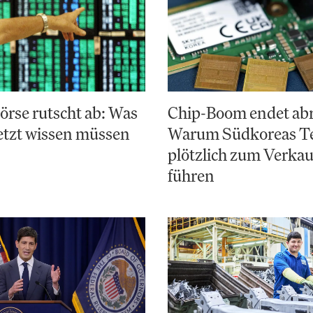
rse rutscht ab: Was
Chip-Boom endet abr
etzt wissen müssen
Warum Südkoreas Te
plötzlich zum Verka
führen