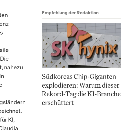
Empfehlung der Redaktion
den
genz
is
sile
 Die
t, nahezu
in
Südkoreas Chip-Giganten
e
explodieren: Warum dieser
Rekord-Tag die KI-Branche
ngsländern
erschüttert
zeichnet.
ür KI,
Claudia