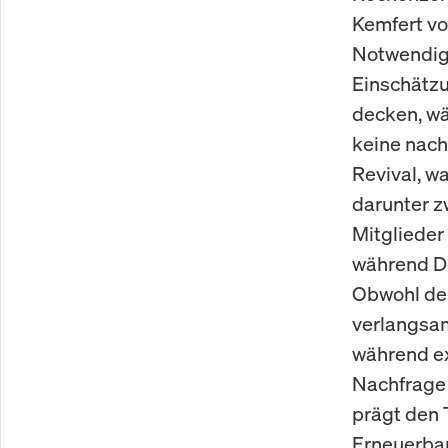
Kemfert vo
Notwendigk
Einschätzu
decken, wä
keine nach
Revival, w
darunter z
Mitglieder
während De
Obwohl der
verlangsam
während ex
Nachfrage n
prägt den 
Erneuerbar