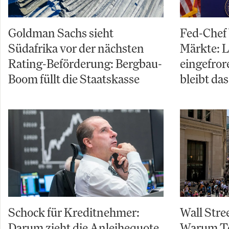
Goldman Sachs sieht
Fed-Chef
Südafrika vor der nächsten
Märkte: L
Rating-Beförderung: Bergbau-
eingefror
Boom füllt die Staatskasse
bleibt da
Schock für Kreditnehmer:
Wall Stre
Darum zieht die Anleihequote
Warum Te