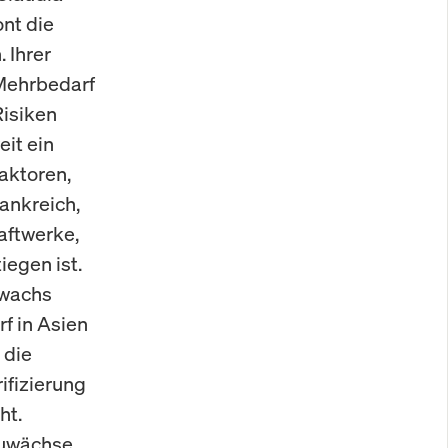
nt die
 Ihrer
Mehrbedarf
Risiken
eit ein
aktoren,
rankreich,
aftwerke,
egen ist.
uwachs
f in Asien
 die
ifizierung
ht.
zuwächse,