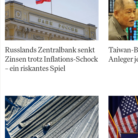
Russlands Zentralbank senkt
Taiwan-Bö
Zinsen trotz Inflations-Schock
Anleger j
– ein riskantes Spiel