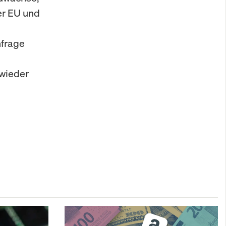
er EU und
hfrage
 wieder