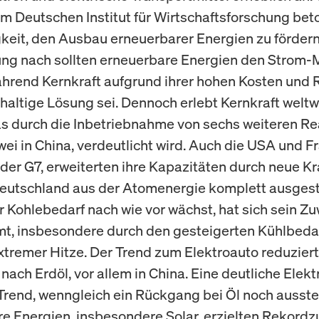
m Deutschen Institut für Wirtschaftsforschung beto
eit, den Ausbau erneuerbarer Energien zu fördern.
ng nach sollten erneuerbare Energien den Strom-
hrend Kernkraft aufgrund ihrer hohen Kosten und 
haltige Lösung sei. Dennoch erlebt Kernkraft weltw
as durch die Inbetriebnahme von sechs weiteren Re
wei in China, verdeutlicht wird. Auch die USA und F
 der G7, erweiterten ihre Kapazitäten durch neue Kr
utschland aus der Atomenergie komplett ausgesti
 Kohlebedarf nach wie vor wächst, hat sich sein Z
t, insbesondere durch den gesteigerten Kühlbedar
tremer Hitze. Der Trend zum Elektroauto reduziert
ach Erdöl, vor allem in China. Eine deutliche Elektr
Trend, wenngleich ein Rückgang bei Öl noch ausste
e Energien, insbesondere Solar, erzielten Rekord