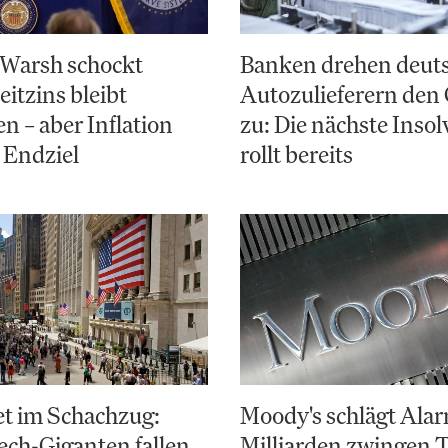
 Warsh schockt
Banken drehen deut
eitzins bleibt
Autozulieferern den
en – aber Inflation
zu: Die nächste Inso
s Endziel
rollt bereits
et im Schachzug:
Moody's schlägt Alar
ch-Giganten fallen,
Milliarden zwingen 