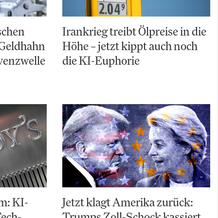
schen
Irankrieg treibt Ölpreise in die
 Geldhahn
Höhe – jetzt kippt auch noch
lvenzwelle
die KI-Euphorie
m: KI-
Jetzt klagt Amerika zurück:
Tech-
Trumps Zoll-Schock kassiert