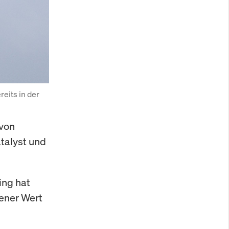
its in der 
 von
talyst und
ing hat
tener Wert