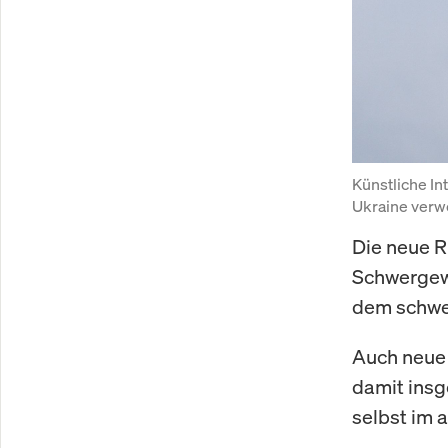
Künstliche In
Ukraine verwe
Die neue 
Schwergewi
dem schwe
Auch neue 
damit insg
selbst im 