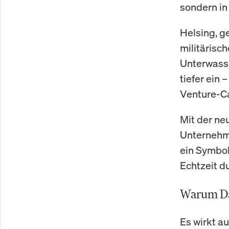
sondern i
Helsing, ge
militäris
Unterwasse
tiefer ein 
Venture-C
Mit der ne
Unternehme
ein Symbol
Echtzeit du
Warum Dan
Es wirkt au