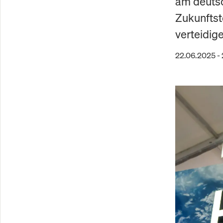
am deutsc
Zukunftste
verteidig
22.06.2025 -