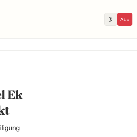
Abo
l Ek
kt
iligung