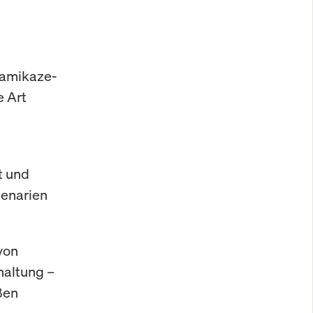
Kamikaze-
e Art
t und
zenarien
von
haltung –
ßen