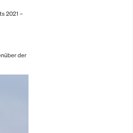
its 2021 –
e
enüber der