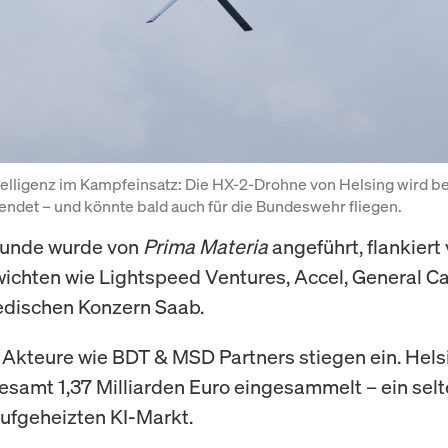
telligenz im Kampfeinsatz: Die HX-2-Drohne von Helsing wird bere
ndet – und könnte bald auch für die Bundeswehr fliegen.
Runde wurde von
Prima Materia
angeführt, flankiert
chten wie Lightspeed Ventures, Accel, General Ca
dischen Konzern Saab.
Akteure wie BDT & MSD Partners stiegen ein. Hels
esamt 1,37 Milliarden Euro eingesammelt – ein sel
aufgeheizten KI-Markt.