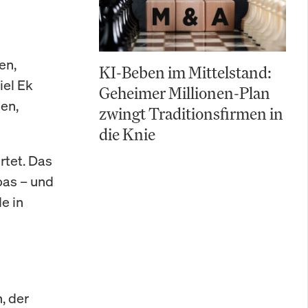
en,
KI-Beben im Mittelstand:
iel Ek
Geheimer Millionen-Plan
nen,
zwingt Traditionsfirmen in
die Knie
rtet. Das
pas – und
e in
, der