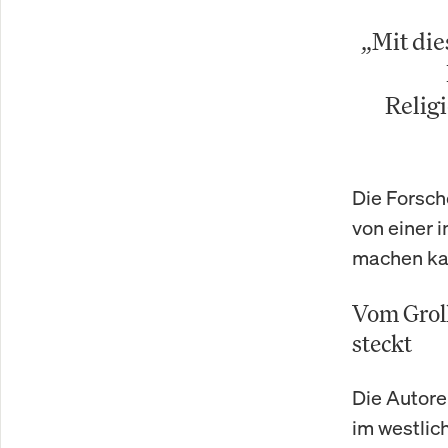
„Mit die
Relig
Die Forsch
von einer 
machen ka
Vom Groll
steckt
Die Autore
im westlic