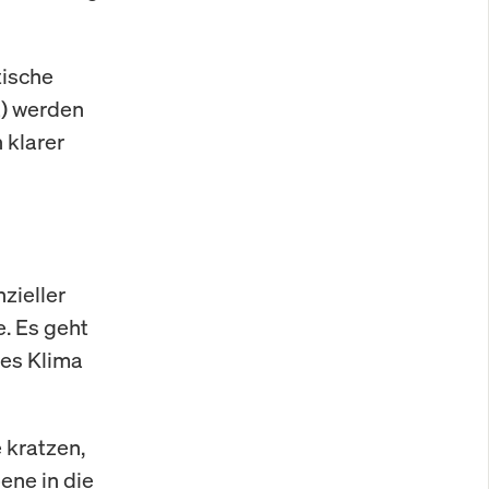
tische
a) werden
 klarer
zieller
e. Es geht
les Klima
 kratzen,
ene in die