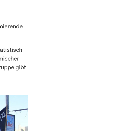
imierende
atistisch
mischer
Gruppe gibt