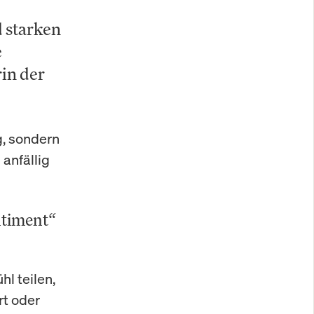
d starken
e
in der
g, sondern
 anfällig
ntiment“
l teilen,
rt oder