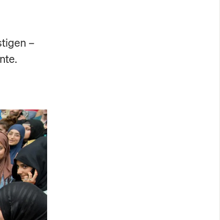
stigen –
nte.