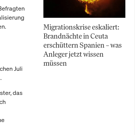
Befragten
alisierung
en.
Migrationskrise eskaliert:
Brandnächte in Ceuta
erschüttern Spanien – was
Anleger jetzt wissen
müssen
hen Juli
.
ster, das
rch
he