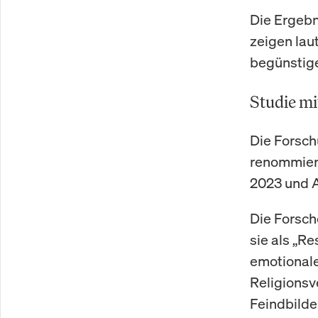
Die Ergebn
zeigen lau
begünstige
Studie mi
Die Forsch
renommier
2023 und A
Die Forsche
sie als „R
emotionale
Religionsv
Feindbilde