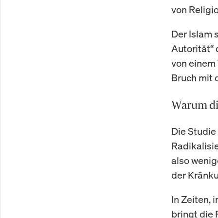
von Religio
Der Islam s
Autorität“
von einem 
Bruch mit 
Warum die
Die Studie
Radikalisi
also wenig
der Kränku
In Zeiten,
bringt die