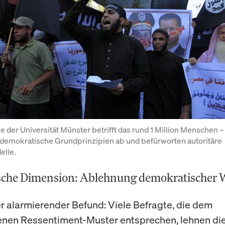
e der Universität Münster betrifft das rund 1 Million Menschen – 
demokratische Grundprinzipien ab und befürworten autoritäre 
elle.
ische Dimension: Ablehnung demokratischer 
er alarmierender Befund: Viele Befragte, die dem
enen Ressentiment-Muster entsprechen, lehnen di