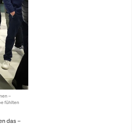
men – 
e fühlten 
en das –