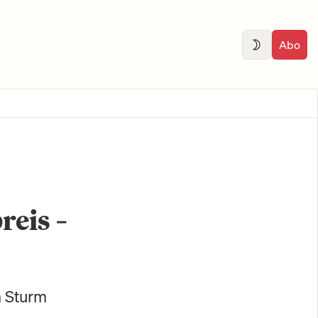
Abo
eis –
 Sturm