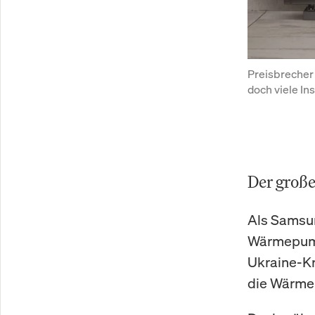
Preisbrecher
doch viele In
Der große 
Als Samsun
Wärmepumpe
Ukraine-Kr
die Wärmep