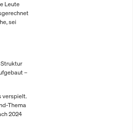
re Leute
sgerechnet
he, sei
Struktur
ufgebaut –
verspielt.
wind-Thema
ach 2024