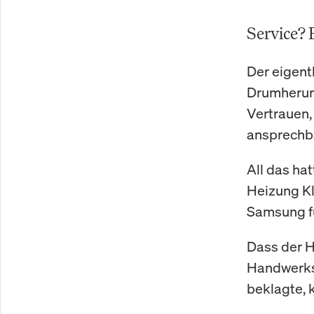
Service? 
Der eigent
Drumherum.
Vertrauen,
ansprechba
All das ha
Heizung Kl
Samsung fü
Dass der H
Handwerks
beklagte, 