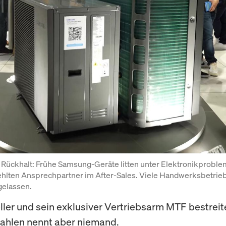
 Rückhalt:
 Frühe Samsung-Geräte litten unter Elektronikproble
fehlten Ansprechpartner im After-Sales. Viele Handwerksbetrieb
 gelassen.
ller und sein exklusiver Vertriebsarm MTF bestreit
ahlen nennt aber niemand.