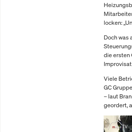
Heizungsba
Mitarbeite
locken: „U
Doch was a
Steuerungs
die ersten
Improvisati
Viele Betr
GC Gruppe,
– laut Br
geordert, 