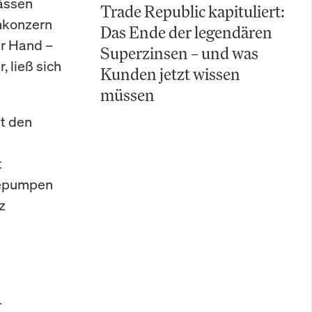
ässen
Trade Republic kapituliert:
hkonzern
Das Ende der legendären
er Hand –
Superzinsen – und was
, ließ sich
Kunden jetzt wissen
müssen
it den
t
mepumpen
z
–