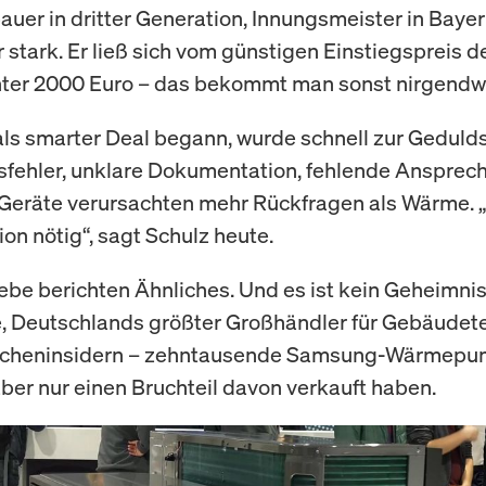
uer in dritter Generation, Innungsmeister in Bayer
r stark. Er ließ sich vom günstigen Einstiegspreis d
nter 2000 Euro – das bekommt man sonst nirgendw
ls smarter Deal begann, wurde schnell zur Geduld
fehler, unklare Dokumentation, fehlende Ansprech
 Geräte verursachten mehr Rückfragen als Wärme. „
on nötig“, sagt Schulz heute.
iebe berichten Ähnliches. Und es ist kein Geheimnis
 Deutschlands größter Großhändler für Gebäudetec
ancheninsidern – zehntausende Samsung-Wärmep
aber nur einen Bruchteil davon verkauft haben.