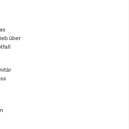
das
ieb über
tfall
nitär
ass
en