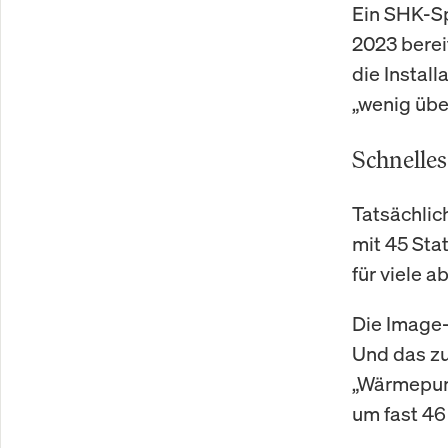
Ein SHK-Sp
2023 bere
die Instal
„wenig übe
Schnelle
Tatsächlic
mit 45 Sta
für viele a
Die Image-
Und das zu
„Wärmepum
um fast 46