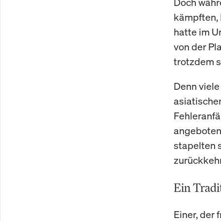
Doch währe
kämpften, 
hatte im U
von der Pl
trotzdem s
Denn viele
asiatische
Fehleranfä
angeboten
stapelten 
zurückkehr
Ein Tradit
Einer, der 