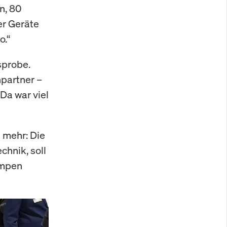
n, 80
er Geräte
o.“
sprobe.
partner –
Da war viel
 mehr: Die
hnik, soll
umpen