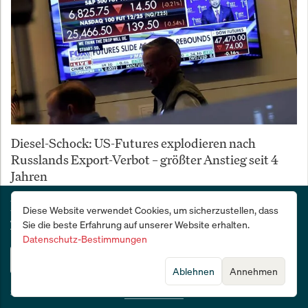
Diesel-Schock: US-Futures explodieren nach
Russlands Export-Verbot – größter Anstieg seit 4
Jahren
Deutschlands Wirtschafts- und Finanzzeitung:
Diese Website verwendet Cookies, um sicherzustellen, dass
28 Tage kostenlos testen
Sie die beste Erfahrung auf unserer Website erhalten.
Datenschutz-Bestimmungen
Jetzt testen
Ablehnen
Annehmen
Sie sind bereits Abonnent?
Jetzt anmelden