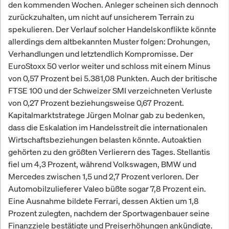
den kommenden Wochen. Anleger scheinen sich dennoch
zurückzuhalten, um nicht auf unsicherem Terrain zu
spekulieren. Der Verlauf solcher Handelskonflikte könnte
allerdings dem altbekannten Muster folgen: Drohungen,
Verhandlungen und letztendlich Kompromisse. Der
EuroStoxx 50 verlor weiter und schloss mit einem Minus
von 0,57 Prozent bei 5.381,08 Punkten. Auch der britische
FTSE 100 und der Schweizer SMI verzeichneten Verluste
von 0,27 Prozent beziehungsweise 0,67 Prozent.
Kapitalmarktstratege Jürgen Molnar gab zu bedenken,
dass die Eskalation im Handelsstreit die internationalen
Wirtschaftsbeziehungen belasten könnte. Autoaktien
gehörten zu den größten Verlierern des Tages. Stellantis
fiel um 4,3 Prozent, während Volkswagen, BMW und
Mercedes zwischen 1,5 und 2,7 Prozent verloren. Der
Automobilzulieferer Valeo büßte sogar 7,8 Prozent ein.
Eine Ausnahme bildete Ferrari, dessen Aktien um 1,8
Prozent zulegten, nachdem der Sportwagenbauer seine
Finanzziele bestätigte und Preiserhöhungen ankündigte.