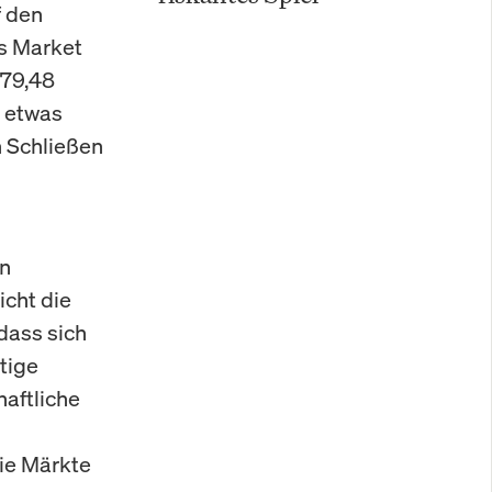
f den
s Market
279,48
h etwas
n Schließen
en
cht die
dass sich
tige
haftliche
die Märkte