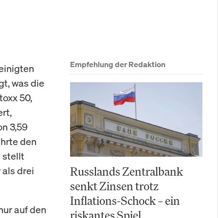
Empfehlung der Redaktion
reinigten
gt, was die
toxx 50,
rt,
on 3,59
ührte den
stellt
als drei
Russlands Zentralbank
senkt Zinsen trotz
Inflations-Schock – ein
nur auf den
riskantes Spiel