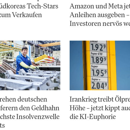
dkoreas Tech-Stars
Amazon und Meta jet
 zum Verkaufen
Anleihen ausgeben –
Investoren nervös w
rehen deutschen
Irankrieg treibt Ölpre
eferern den Geldhahn
Höhe – jetzt kippt a
ächste Insolvenzwelle
die KI-Euphorie
ts