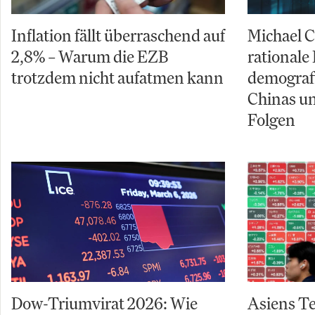
Inflation fällt überraschend auf
Michael C
2,8% – Warum die EZB
rationale 
trotzdem nicht aufatmen kann
demograf
Chinas un
Folgen
Dow-Triumvirat 2026: Wie
Asiens Te