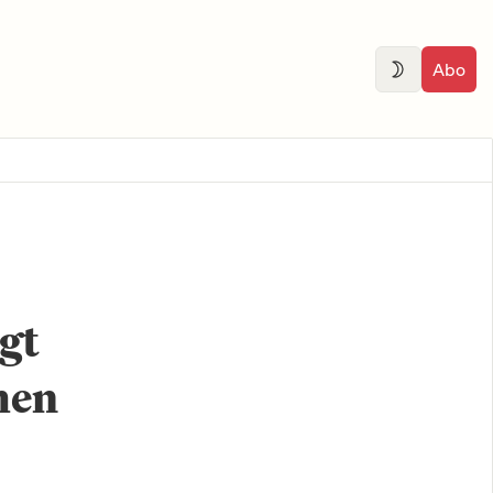
Abo
gt
hen