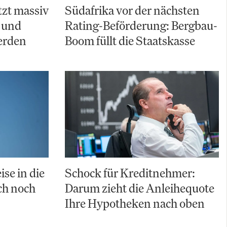
zt massiv
Südafrika vor der nächsten
 und
Rating-Beförderung: Bergbau-
erden
Boom füllt die Staatskasse
ise in die
Schock für Kreditnehmer:
uch noch
Darum zieht die Anleihequote
Ihre Hypotheken nach oben