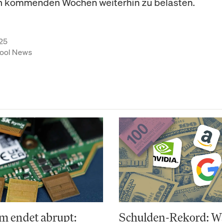
n kommenden Wochen weiterhin zu belasten.
25
ool News
m endet abrupt:
Schulden-Rekord: 