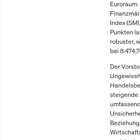
Euroraum. 
Finanzmär
Index (SMI
Punkten la
robuster, 
bei 8.474,
Der Vorsto
Ungewisshe
Handelsbez
steigende 
umfassende
Unsicherhe
Beziehunge
Wirtschaft