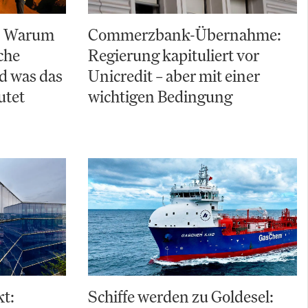
n: Warum
Commerzbank-Übernahme:
sche
Regierung kapituliert vor
nd was das
Unicredit – aber mit einer
utet
wichtigen Bedingung
t:
Schiffe werden zu Goldesel: