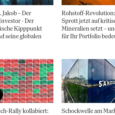
. Jakob – Der
Rohstoff-Revolutio
Investor - Der
Sprott jetzt auf kriti
ische Kipppunkt
Mineralien setzt – u
d seine globalen
für Ihr Portfolio bede
ch-Rally kollabiert:
Schockwelle am Mark