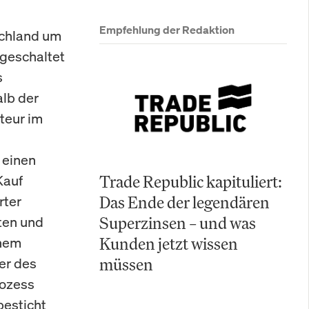
Empfehlung der Redaktion
schland um
geschaltet
s
alb der
kteur im
 einen
Kauf
Trade Republic kapituliert:
rter
Das Ende der legendären
ten und
Superzinsen – und was
inem
Kunden jetzt wissen
er des
müssen
rozess
besticht