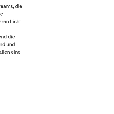
reams, die
ke
eren Licht
end die
and und
alien eine