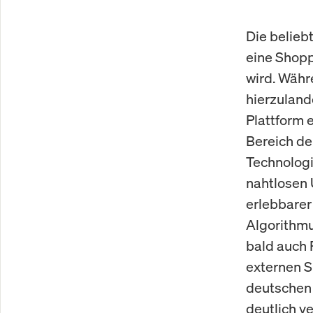
Die belieb
eine Shop
wird. Währ
hierzulande
Plattform e
Bereich de
Technologi
nahtlosen
erlebbarer 
Algorithmu
bald auch 
externen S
deutschen 
deutlich v