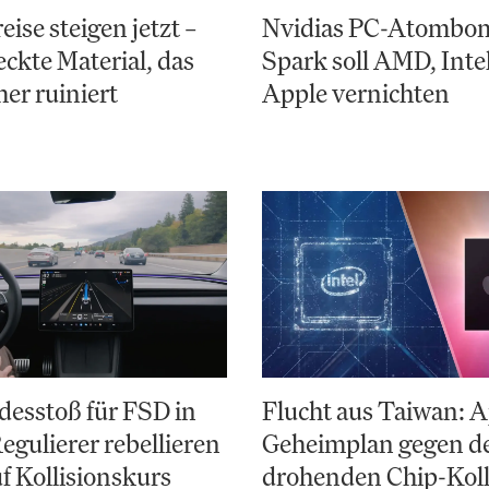
ise steigen jetzt –
Nvidias PC-Atombo
eckte Material, das
Spark soll AMD, Inte
er ruiniert
Apple vernichten
desstoß für FSD in
Flucht aus Taiwan: A
egulierer rebellieren
Geheimplan gegen d
f Kollisionskurs
drohenden Chip-Kol