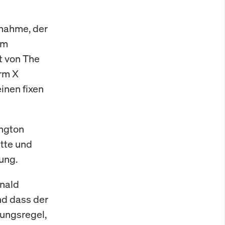
nnahme, der
em
t von The
orm X
inen fixen
ington
itte und
ung.
onald
nd dass der
rungsregel,