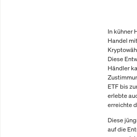
In kühner 
Handel mit
Kryptowähr
Diese Entw
Händler kal
Zustimmung
ETF bis zu
erlebte au
erreichte 
Diese jüng
auf die En