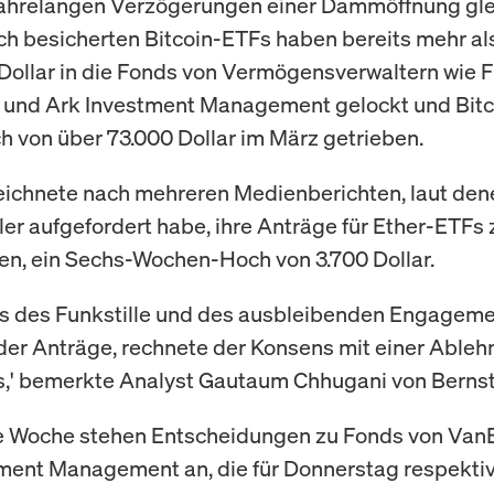
jahrelangen Verzögerungen einer Dammöffnung gl
ch besicherten Bitcoin-ETFs haben bereits mehr al
 Dollar in die Fonds von Vermögensverwaltern wie Fi
und Ark Investment Management gelockt und Bitco
 von über 73.000 Dollar im März getrieben.
eichnete nach mehreren Medienberichten, laut den
ler aufgefordert habe, ihre Anträge für Ether-ETFs 
en, ein Sechs-Wochen-Hoch von 3.700 Dollar.
s des Funkstille und des ausbleibenden Engagem
der Anträge, rechnete der Konsens mit einer Able
,' bemerkte Analyst Gautaum Chhugani von Bernst
e Woche stehen Entscheidungen zu Fonds von Van
ment Management an, die für Donnerstag respektiv