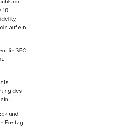
eichkam.
s 10
delity,
in auf ein
en die SEC
zu
ents
hnung des
ein.
Eck und
e Freitag