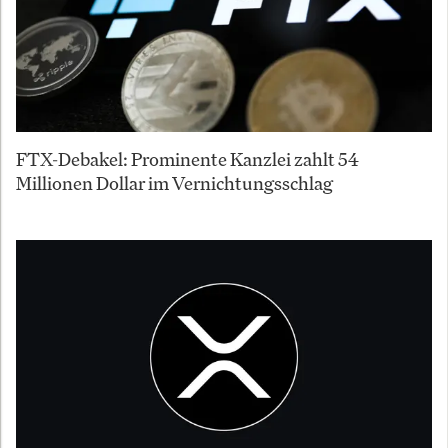
FTX-Debakel: Prominente Kanzlei zahlt 54
Millionen Dollar im Vernichtungsschlag