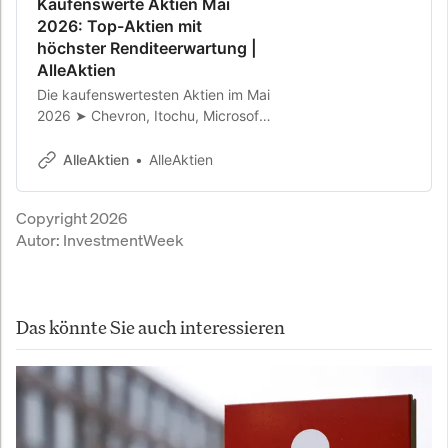
Kaufenswerte Aktien Mai
2026: Top-Aktien mit
höchster Renditeerwartung |
AlleAktien
Die kaufenswertesten Aktien im Mai
2026 ➤ Chevron, Itochu, Microsoft,
Novo Nordisk, Berkshire Hathaway,
Ferrari & Hermès. Renditeerwartung
AlleAktien
AlleAktien
bis 25 % p.a.
Copyright 2026
Autor:
InvestmentWeek
Das könnte Sie auch interessieren