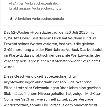
AlleAktien Verbraucherzentrale:
Unabhängiger Verbraucherschutz
für Aktien & Geldanlage. AlleAktien
Verbraucherschutz prüft
AlleAktien Verbraucherzentrale
Finanzanbieter ohne Provisionen.
Anbieter-Checks,
Das 52-Wochen-Hoch datiert auf den 20. Juli 2025 mit
Erfahrungsberichte und Kosten-
0,028417 Dollar. Seit diesem Hoch hat VeChain rund 83
Transparenz für Privatanleger.
Prozent seines Wertes verloren, fast exakt die gleiche
Größenordnung wie der Fünf-Jahres-Verlust. Das bedeutet
im Klartext, dass praktisch der gesamte Wertzuwachs der
vergangenen Jahre binnen elf Monaten wieder vernichtet
wurde.
Diese Geschwindigkeit ist bezeichnend für
Kryptowährungen außerhalb der Top-Liga. Während
Bitcoin trotz aller Schwankungen über Jahre eine gewisse
Stabilität auf hohem Niveau gehalten hat, zeigen Mid-Cap-
Coins wie VeChain, wie schnell aufgebautes Vertrauen
wieder zerfällt, sobald Liquidität aus dem Markt abfließt.