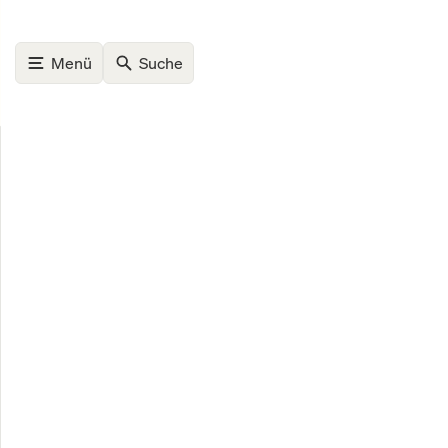
Menü
Suche
07. August, 2026
Home
Krypto
Hoskinson zerlegt Ripple: XRP-Halter b
Krypto
Hoski
Halt
Mill