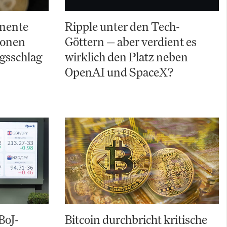
nente
Ripple unter den Tech-
lionen
Göttern — aber verdient es
gsschlag
wirklich den Platz neben
OpenAI und SpaceX?
BoJ-
Bitcoin durchbricht kritische