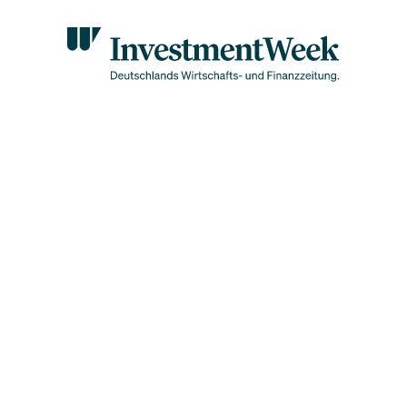
ekommen nichts vom Milliarden-Kuchen
nson zerlegt Ripple: XR
er bekommen nichts vom
iarden-Kuchen