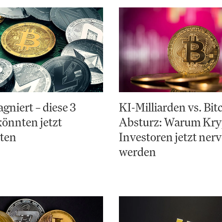
agniert – diese 3
KI-Milliarden vs. Bit
könnten jetzt
Absturz: Warum Kry
rten
Investoren jetzt ner
werden