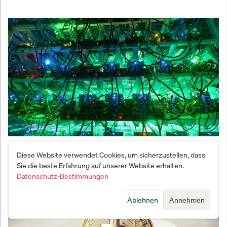
Der brutale Bitcoin-Absturz zerstört die Milliarden-
Diese Website verwendet Cookies, um sicherzustellen, dass
Industrie der Krypto-Miner
Sie die beste Erfahrung auf unserer Website erhalten.
Datenschutz-Bestimmungen
Ablehnen
Annehmen