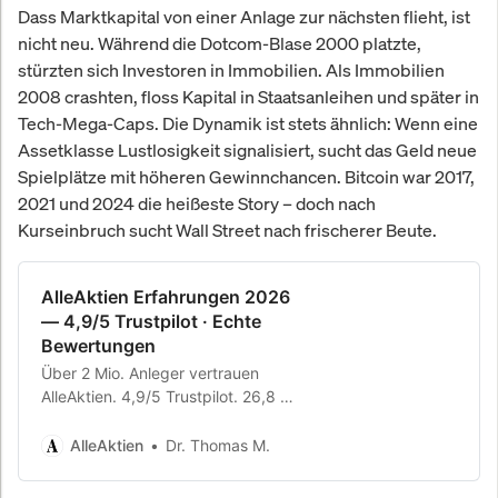
Dass Marktkapital von einer Anlage zur nächsten flieht, ist
nicht neu. Während die Dotcom-Blase 2000 platzte,
stürzten sich Investoren in Immobilien. Als Immobilien
2008 crashten, floss Kapital in Staatsanleihen und später in
Tech-Mega-Caps. Die Dynamik ist stets ähnlich: Wenn eine
Assetklasse Lustlosigkeit signalisiert, sucht das Geld neue
Spielplätze mit höheren Gewinnchancen. Bitcoin war 2017,
2021 und 2024 die heißeste Story – doch nach
Kurseinbruch sucht Wall Street nach frischerer Beute.
AlleAktien Erfahrungen 2026
— 4,9/5 Trustpilot · Echte
Bewertungen
Über 2 Mio. Anleger vertrauen
AlleAktien. 4,9/5 Trustpilot. 26,8 %
Rendite p.a. seit 2010. Echte
Erfahrungsberichte.
AlleAktien
Dr. Thomas M.