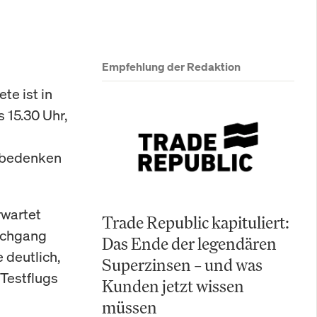
Empfehlung der Redaktion
te ist in
s 15.30 Uhr,
sbedenken
rwartet
Trade Republic kapituliert:
urchgang
Das Ende der legendären
 deutlich,
Superzinsen – und was
 Testflugs
Kunden jetzt wissen
müssen