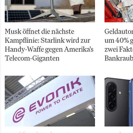
Musk öffnet die nächste
Geldauto
Kampflinie: Starlink wird zur
um 40% g
Handy-Waffe gegen Amerika's
zwei Fakt
Telecom-Giganten
Bankraub