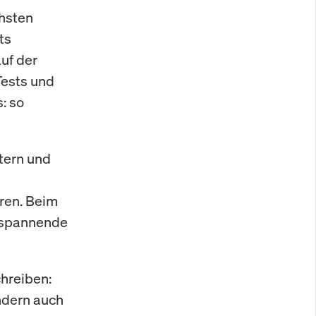
chsten
ts
uf der
Tests und
: so
tern und
ren. Beim
e spannende
hreiben:
ndern auch