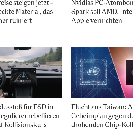
ise steigen jetzt –
Nvidias PC-Atombo
eckte Material, das
Spark soll AMD, Inte
er ruiniert
Apple vernichten
desstoß für FSD in
Flucht aus Taiwan: A
egulierer rebellieren
Geheimplan gegen d
f Kollisionskurs
drohenden Chip-Kol