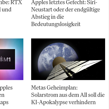
mbe: RTX
Apples letztes Gefecht: Siri-
l und
Neustart oder der endgültige
Abstieg in die
Bedeutungslosigkeit
pples
Metas Geheimplan:
en
Solarstrom aus dem All soll die
laps
KI-Apokalypse verhindern