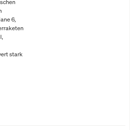
ischen
n
iane 6,
erraketen
l,
ert stark