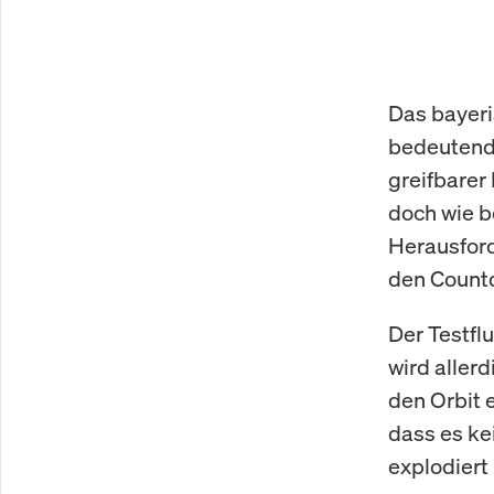
Das bayeri
bedeutende
greifbarer 
doch wie 
Herausfor
den Count
Der Testfl
wird aller
den Orbit 
dass es ke
explodiert