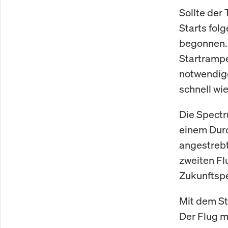
Sollte der 
Starts fol
begonnen. 
Startrampe
notwendige
schnell wi
Die Spectr
einem Durc
angestrebt
zweiten Fl
Zukunftspe
Mit dem St
Der Flug m