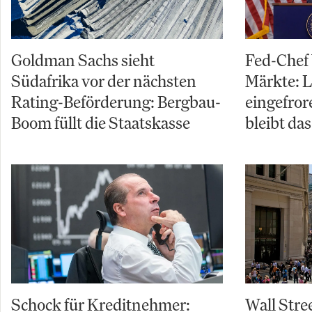
Goldman Sachs sieht
Fed-Chef
Südafrika vor der nächsten
Märkte: L
Rating-Beförderung: Bergbau-
eingefror
Boom füllt die Staatskasse
bleibt da
Schock für Kreditnehmer:
Wall Stre