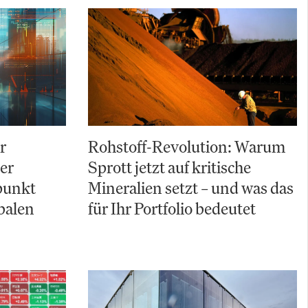
r
Rohstoff-Revolution: Warum
Der
Sprott jetzt auf kritische
punkt
Mineralien setzt – und was das
balen
für Ihr Portfolio bedeutet