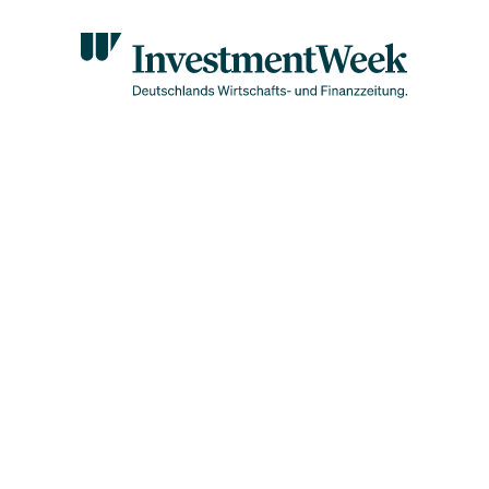
Sektor: Diese Aktien verlieren jetzt massiv
eX-Börsengang schockt d
aum-Sektor: Diese Aktie
eren jetzt massiv