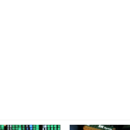
26
tmentWeek