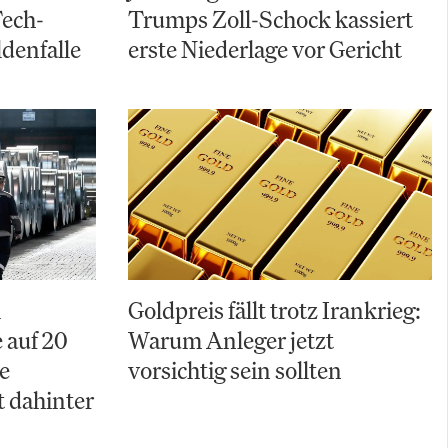
Tech-
Trumps Zoll-Schock kassiert
ldenfalle
erste Niederlage vor Gericht
A
Goldpreis fällt trotz Irankrieg:
 auf 20
Warum Anleger jetzt
e
vorsichtig sein sollten
t dahinter