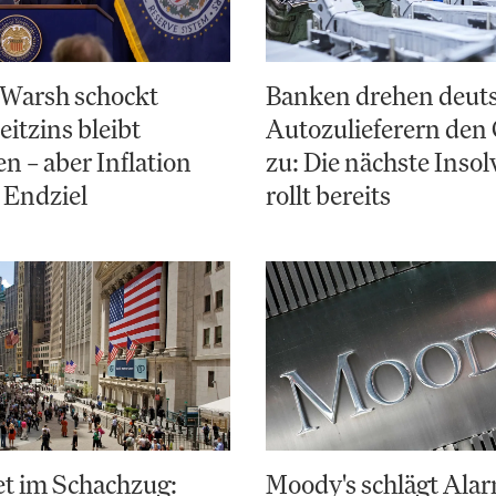
 Warsh schockt
Banken drehen deut
eitzins bleibt
Autozulieferern den
en – aber Inflation
zu: Die nächste Inso
s Endziel
rollt bereits
et im Schachzug:
Moody's schlägt Alar