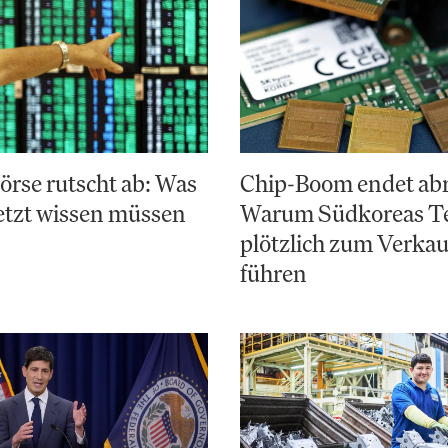
rse rutscht ab: Was
Chip-Boom endet abr
etzt wissen müssen
Warum Südkoreas Te
plötzlich zum Verka
führen