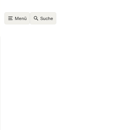
Menü
Suche
07. August, 2026
Home
Märkte
SpaceX-Börsengang schockt den Weltraum-
Märkte
Spac
Weltr
verli