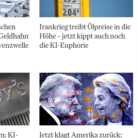
schen
Irankrieg treibt Ölpreise in die
 Geldhahn
Höhe – jetzt kippt auch noch
lvenzwelle
die KI-Euphorie
m: KI-
Jetzt klagt Amerika zurück: