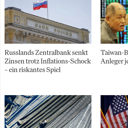
Russlands Zentralbank senkt
Taiwan-Bö
Zinsen trotz Inflations-Schock
Anleger j
– ein riskantes Spiel