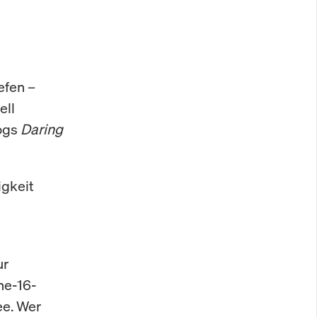
efen –
ell
logs
Daring
igkeit
ur
ne-16-
ee. Wer