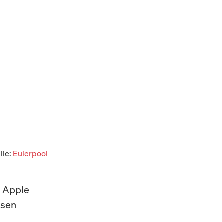
lle:
Eulerpool
t Apple
esen