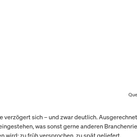
Que
 verzögert sich – und zwar deutlich. Ausgerechne
eingestehen, was sonst gerne anderen Branchenri
 wird: zu früh versprochen, zu spät geliefert.