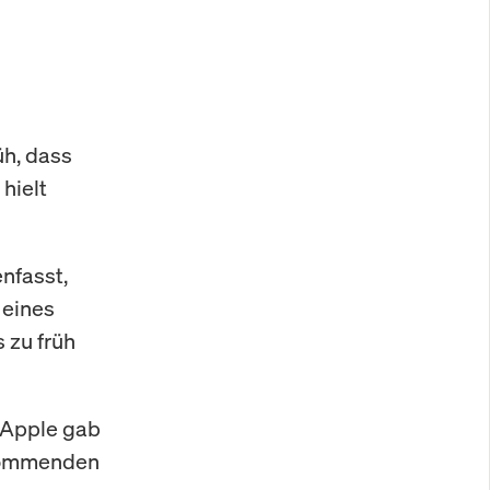
üh, dass
hielt
nfasst,
 eines
 zu früh
 Apple gab
 kommenden