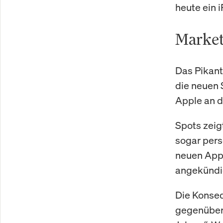
heute ein 
Market
Das Pikant
die neuen 
Apple an d
Spots zeig
sogar pers
neuen Appl
angekündi
Die Konseq
gegenüber