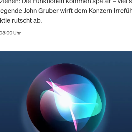
 ziehen: Die Funktionen kommen später – viel s
egende John Gruber wirft dem Konzern Irrefüh
tie rutscht ab.
 08:00 Uhr