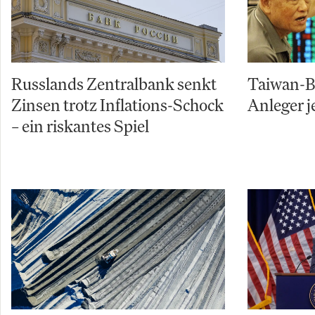
Russlands Zentralbank senkt
Taiwan-Bö
Zinsen trotz Inflations-Schock
Anleger j
– ein riskantes Spiel