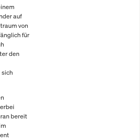
einem
nder auf
eitraum von
änglich für
ch
ter den
 sich
en
erbei
ran bereit
 im
ent