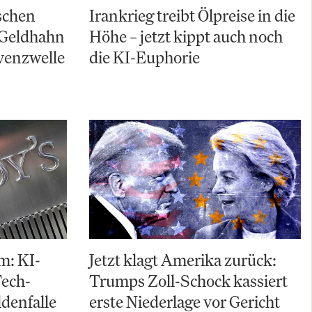
schen
Irankrieg treibt Ölpreise in die
 Geldhahn
Höhe – jetzt kippt auch noch
lvenzwelle
die KI-Euphorie
m: KI-
Jetzt klagt Amerika zurück:
Tech-
Trumps Zoll-Schock kassiert
ldenfalle
erste Niederlage vor Gericht