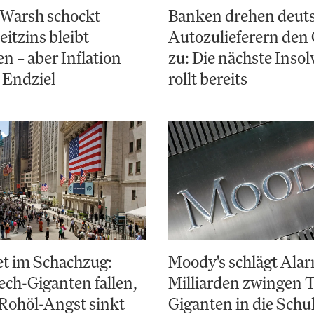
 Warsh schockt
Banken drehen deut
eitzins bleibt
Autozulieferern den
en – aber Inflation
zu: Die nächste Inso
s Endziel
rollt bereits
et im Schachzug:
Moody's schlägt Alar
ch-Giganten fallen,
Milliarden zwingen 
Rohöl-Angst sinkt
Giganten in die Schu