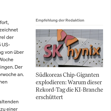
Empfehlung der Redaktion
ort,
zeichnet
rel der
5 US-
ng von über
 Woche
ingen. Der
orwoche an.
Südkoreas Chip-Giganten
chen
explodieren: Warum dieser
Rekord-Tag die KI-Branche
erschüttert
altenden
zu einer