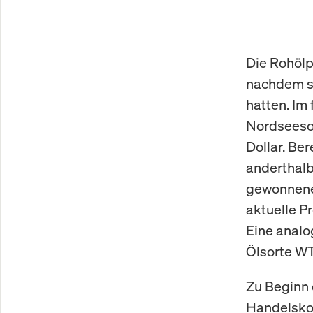
Die Rohölp
nachdem si
hatten. Im 
Nordseesor
Dollar. Be
anderthalb
gewonnenen
aktuelle P
Eine analo
Ölsorte WT
Zu Beginn 
Handelskon