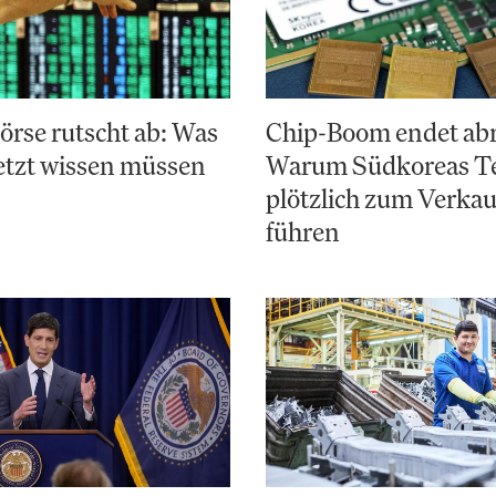
rse rutscht ab: Was
Chip-Boom endet abr
etzt wissen müssen
Warum Südkoreas Te
plötzlich zum Verka
führen