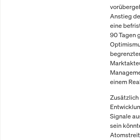
vorübergeh
Anstieg de
eine befri
90 Tagen g
Optimismus
begrenzten
Marktakteu
Management
einem Real
Zusätzlich
Entwicklun
Signale au
sein könnt
Atomstrei