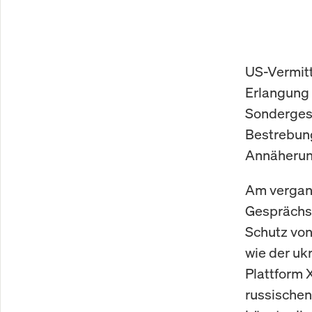
US-Vermitt
Erlangung 
Sondergesa
Bestrebung
Annäherung
Am vergang
Gesprächsr
Schutz von
wie der uk
Plattform 
russischen