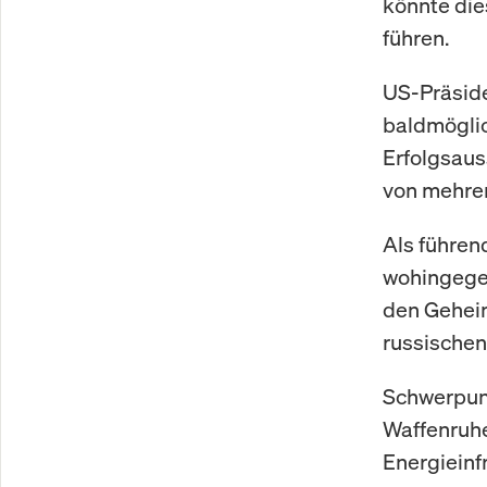
könnte dies
führen.
US-Präside
baldmöglic
Erfolgsaus
von mehrer
Als führen
wohingegen
den Geheim
russischen
Schwerpunk
Waffenruhe
Energieinf