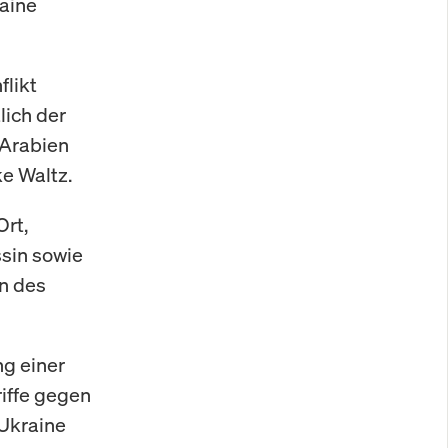
raine
flikt
lich der
-Arabien
e Waltz.
Ort,
sin sowie
n des
g einer
iffe gegen
 Ukraine