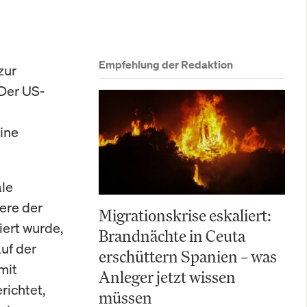
Empfehlung der Redaktion
zur
 Der US-
n
eine
ale
ere der
Migrationskrise eskaliert:
iert wurde,
Brandnächte in Ceuta
uf der
erschüttern Spanien – was
mit
Anleger jetzt wissen
richtet,
müssen