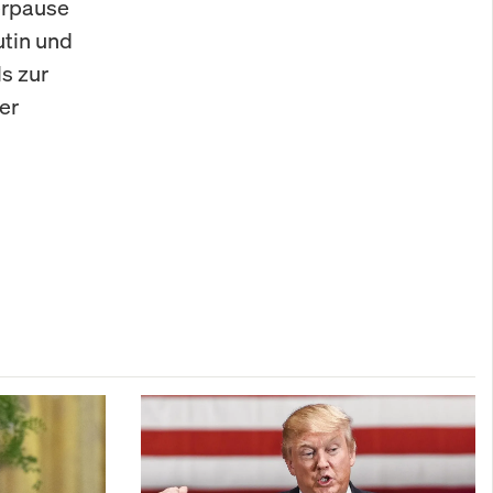
erpause
utin und
ls zur
er