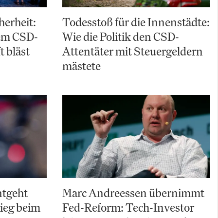
herheit:
Todesstoß für die Innenstädte:
em CSD-
Wie die Politik den CSD-
t bläst
Attentäter mit Steuergeldern
mästete
ntgeht
Marc Andreessen übernimmt
ieg beim
Fed-Reform: Tech-Investor