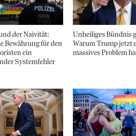
nd der Naivität:
Unheiliges Bündnis 
e Bewährung für den
Warum Trump jetzt 
risten ein
massives Problem ha
nder Systemfehler