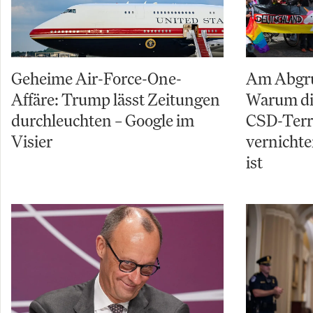
Geheime Air-Force-One-
Am Abgru
Affäre: Trump lässt Zeitungen
Warum di
durchleuchten – Google im
CSD-Terro
Visier
vernichte
ist