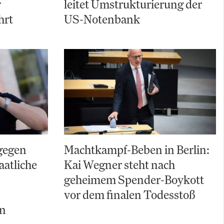
r
leitet Umstrukturierung der
hrt
US-Notenbank
gegen
Machtkampf-Beben in Berlin:
aatliche
Kai Wegner steht nach
geheimem Spender-Boykott
vor dem finalen Todesstoß
ln