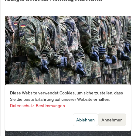
Diese Website verwendet Cookies, um sicherzustellen, dass
Vernichtungsschlag gegen den Fachkräftemangel:
Sie die beste Erfahrung auf unserer Website erhalten.
Bundeswehr meldet Bewerber-Beben
Datenschutz-Bestimmungen
Ablehnen
Annehmen