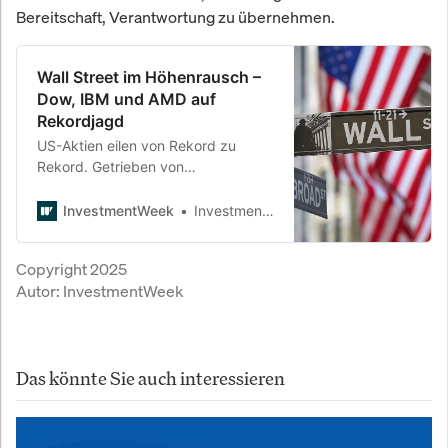
Bereitschaft, Verantwortung zu übernehmen.
Wall Street im Höhenrausch –
Dow, IBM und AMD auf
Rekordjagd
US-Aktien eilen von Rekord zu
Rekord. Getrieben von
überraschend schwacher Inflation,
starken Quartalszahlen und einer
InvestmentWeek
InvestmentWeek
wieder lockereren Geldpolitik
erreicht der Dow Jones ein neues
Copyright 2025
Allzeithoch. Besonders zwei Tech-
Autor:
InvestmentWeek
Schwergewichte stehen sinnbildlich
für den Optimismus der Märkte.
Das könnte Sie auch interessieren