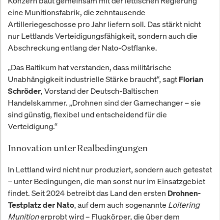
Konzern baut gemeinsam mit der lettischen Regierung
eine Munitionsfabrik, die zehntausende
Artilleriegeschosse pro Jahr liefern soll. Das stärkt nicht
nur Lettlands Verteidigungsfähigkeit, sondern auch die
Abschreckung entlang der Nato-Ostflanke.
„Das Baltikum hat verstanden, dass militärische
Unabhängigkeit industrielle Stärke braucht“, sagt
Florian
, Vorstand der Deutsch-Baltischen
Schröder
Handelskammer. „Drohnen sind der Gamechanger – sie
sind günstig, flexibel und entscheidend für die
Verteidigung.“
Innovation unter Realbedingungen
In Lettland wird nicht nur produziert, sondern auch getestet
– unter Bedingungen, die man sonst nur im Einsatzgebiet
findet. Seit 2024 betreibt das Land den ersten
Drohnen-
, auf dem auch sogenannte
Loitering
Testplatz der Nato
Munition
erprobt wird – Flugkörper, die über dem