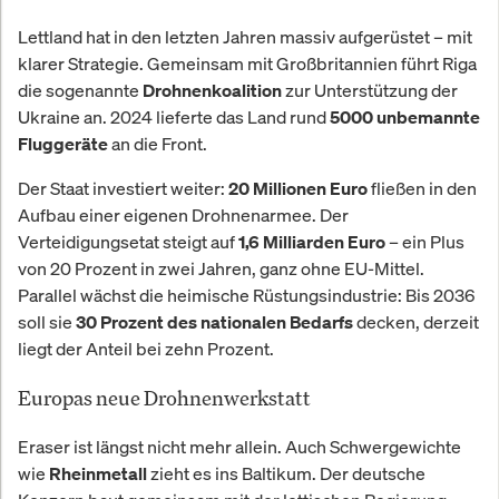
Lettland hat in den letzten Jahren massiv aufgerüstet – mit
klarer Strategie. Gemeinsam mit Großbritannien führt Riga
die sogenannte
zur Unterstützung der
Drohnenkoalition
Ukraine an. 2024 lieferte das Land rund
5000 unbemannte
an die Front.
Fluggeräte
Der Staat investiert weiter:
fließen in den
20 Millionen Euro
Aufbau einer eigenen Drohnenarmee. Der
Verteidigungsetat steigt auf
– ein Plus
1,6 Milliarden Euro
von 20 Prozent in zwei Jahren, ganz ohne EU-Mittel.
Parallel wächst die heimische Rüstungsindustrie: Bis 2036
soll sie
decken, derzeit
30 Prozent des nationalen Bedarfs
liegt der Anteil bei zehn Prozent.
Europas neue Drohnenwerkstatt
Eraser ist längst nicht mehr allein. Auch Schwergewichte
wie
zieht es ins Baltikum. Der deutsche
Rheinmetall