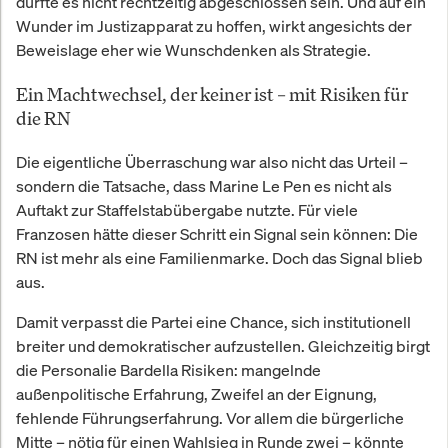
dürfte es nicht rechtzeitig abgeschlossen sein. Und auf ein
Wunder im Justizapparat zu hoffen, wirkt angesichts der
Beweislage eher wie Wunschdenken als Strategie.
Ein Machtwechsel, der keiner ist – mit Risiken für
die RN
Die eigentliche Überraschung war also nicht das Urteil –
sondern die Tatsache, dass Marine Le Pen es nicht als
Auftakt zur Staffelstabübergabe nutzte. Für viele
Franzosen hätte dieser Schritt ein Signal sein können: Die
RN ist mehr als eine Familienmarke. Doch das Signal blieb
aus.
Damit verpasst die Partei eine Chance, sich institutionell
breiter und demokratischer aufzustellen. Gleichzeitig birgt
die Personalie Bardella Risiken: mangelnde
außenpolitische Erfahrung, Zweifel an der Eignung,
fehlende Führungserfahrung. Vor allem die bürgerliche
Mitte – nötig für einen Wahlsieg in Runde zwei – könnte