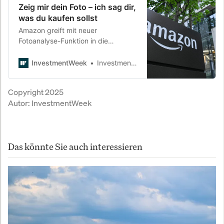
Zeig mir dein Foto – ich sag dir,
was du kaufen sollst
Amazon greift mit neuer
Fotoanalyse-Funktion in die
Privatsphäre ein – und macht die
Bildergalerie zur Verkaufsfläche.
InvestmentWeek
InvestmentWeek
Der Konzern testet die Grenzen der
digitalen Intimsphäre erneut aus.
Copyright 2025
Autor:
InvestmentWeek
Das könnte Sie auch interessieren