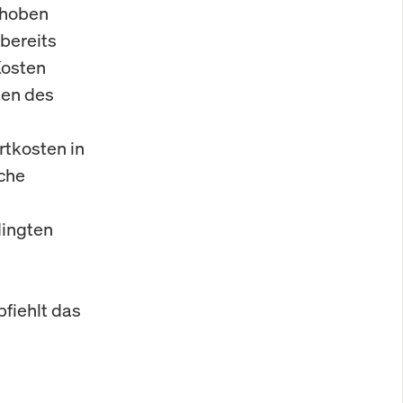
gehoben
 bereits
Kosten
ten des
rtkosten in
che
s
ingten
fiehlt das