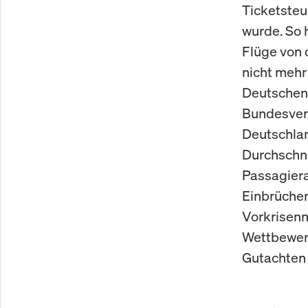
Ticketsteu
wurde. So 
Flüge von 
nicht mehr
Deutschen 
Bundesverk
Deutschlan
Durchschni
Passagier
Einbrüchen
Vorkrisenn
Wettbewerb
Gutachten