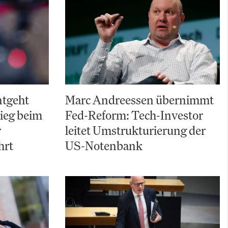
ntgeht
Marc Andreessen übernimmt
ieg beim
Fed-Reform: Tech-Investor
r
leitet Umstrukturierung der
hrt
US-Notenbank