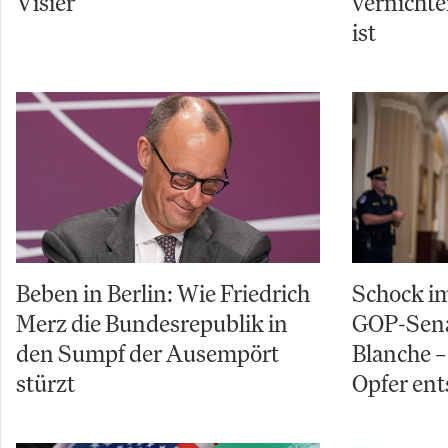
Visier
vernichte
ist
Beben in Berlin: Wie Friedrich
Schock im
Merz die Bundesrepublik in
GOP-Sena
den Sumpf der Ausempört
Blanche – 
stürzt
Opfer ent