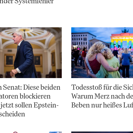
nder Systemfehler
 Senat: Diese beiden
Todesstoß für die Sic
toren blockieren
Warum Merz nach d
jetzt sollen Epstein-
Beben nur heißes Luf
scheiden