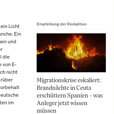
Empfehlung der Redaktion
ein Licht
anche. Ein
auen und
er
l die
 von E-
ch nicht
arüber
Migrationskrise eskaliert:
vorbehalt
Brandnächte in Ceuta
 deutsche
erschüttern Spanien – was
ten im
Anleger jetzt wissen
müssen