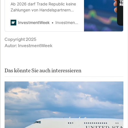
Ab 2026 darf Trade Republic keine
Zahlungen von Handelspartnern
mehr annehmen. Jetzt denkt das
FinTech laut über einen eigenen
InvestmentWeek
InvestmentWeek
Market-Maker nach – und bekommt
den Druck des Wandels bereits
Copyright 2025
technisch zu spüren.
Autor:
InvestmentWeek
Das könnte Sie auch interessieren