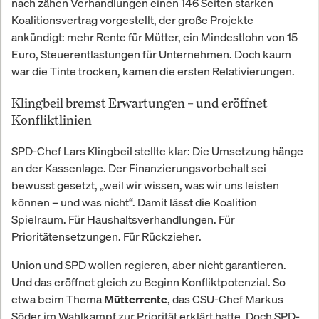
nach zähen Verhandlungen einen 146 Seiten starken
Koalitionsvertrag vorgestellt, der große Projekte
ankündigt: mehr Rente für Mütter, ein Mindestlohn von 15
Euro, Steuerentlastungen für Unternehmen. Doch kaum
war die Tinte trocken, kamen die ersten Relativierungen.
Klingbeil bremst Erwartungen – und eröffnet
Konfliktlinien
SPD-Chef Lars Klingbeil stellte klar: Die Umsetzung hänge
an der Kassenlage. Der Finanzierungsvorbehalt sei
bewusst gesetzt, „weil wir wissen, was wir uns leisten
können – und was nicht“. Damit lässt die Koalition
Spielraum. Für Haushaltsverhandlungen. Für
Prioritätensetzungen. Für Rückzieher.
Union und SPD wollen regieren, aber nicht garantieren.
Und das eröffnet gleich zu Beginn Konfliktpotenzial. So
etwa beim Thema
, das CSU-Chef Markus
Mütterrente
Söder im Wahlkampf zur Priorität erklärt hatte. Doch SPD-