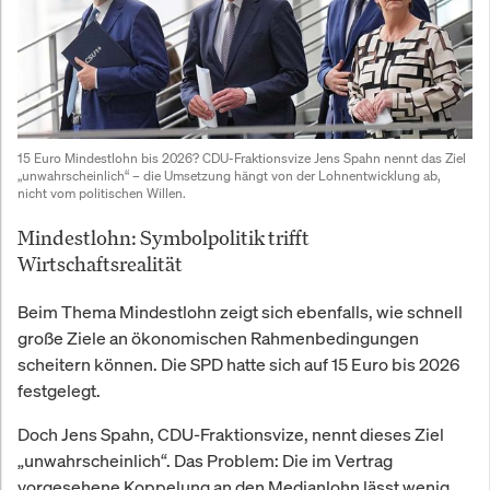
15 Euro Mindestlohn bis 2026? CDU-Fraktionsvize Jens Spahn nennt das Ziel 
„unwahrscheinlich“ – die Umsetzung hängt von der Lohnentwicklung ab, 
nicht vom politischen Willen.
Mindestlohn: Symbolpolitik trifft
Wirtschaftsrealität
Beim Thema Mindestlohn zeigt sich ebenfalls, wie schnell
große Ziele an ökonomischen Rahmenbedingungen
scheitern können. Die SPD hatte sich auf 15 Euro bis 2026
festgelegt.
Doch Jens Spahn, CDU-Fraktionsvize, nennt dieses Ziel
„unwahrscheinlich“. Das Problem: Die im Vertrag
vorgesehene Koppelung an den Medianlohn lässt wenig