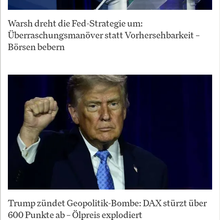
Warsh dreht die Fed-Strategie um:
Überraschungsmanöver statt Vorhersehbarkeit –
Börsen bebern
Trump zündet Geopolitik-Bombe: DAX stürzt über
600 Punkte ab – Ölpreis explodiert