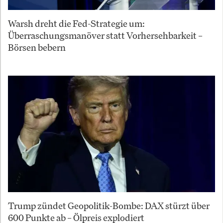
Warsh dreht die Fed-Strategie um:
Überraschungsmanöver statt Vorhersehbarkeit –
Börsen bebern
Trump zündet Geopolitik-Bombe: DAX stürzt über
600 Punkte ab – Ölpreis explodiert