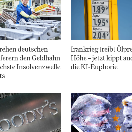
rehen deutschen
Irankrieg treibt Ölpre
eferern den Geldhahn
Höhe – jetzt kippt a
ächste Insolvenzwelle
die KI-Euphorie
ts