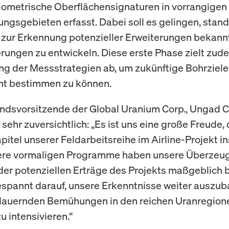
iometrische Oberflächensignaturen in vorrangigen
ngsgebieten erfasst. Dabei soll es gelingen, stand
n zur Erkennung potenzieller Erweiterungen bekann
erungen zu entwickeln. Diese erste Phase zielt zud
ng der Messstrategien ab, um zukünftige Bohrziele
ent bestimmen zu können.
ndsvorsitzende der Global Uranium Corp., Ungad 
 sehr zuversichtlich: „Es ist uns eine große Freude,
pitel unserer Feldarbeitsreihe im Airline-Projekt i
sere vormaligen Programme haben unsere Überzeu
der potenziellen Erträge des Projekts maßgeblich b
espannt darauf, unsere Erkenntnisse weiter auszu
dauernden Bemühungen in den reichen Uranregion
 intensivieren.“