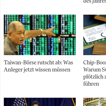
des Jahre
Taiwan-Börse rutscht ab: Was
Chip-Boo
Anleger jetzt wissen müssen
Warum Sü
plötzlich
führen