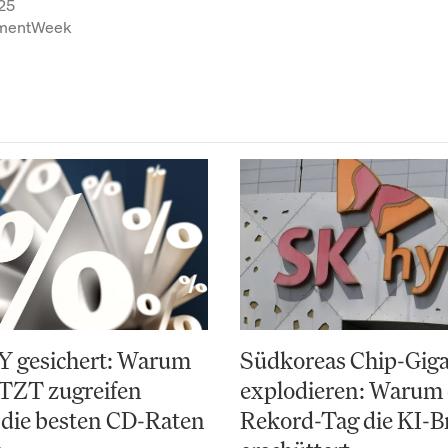
25
tmentWeek
Y gesichert: Warum
Südkoreas Chip-Gig
ETZT zugreifen
explodieren: Warum 
 die besten CD-Raten
Rekord-Tag die KI-B