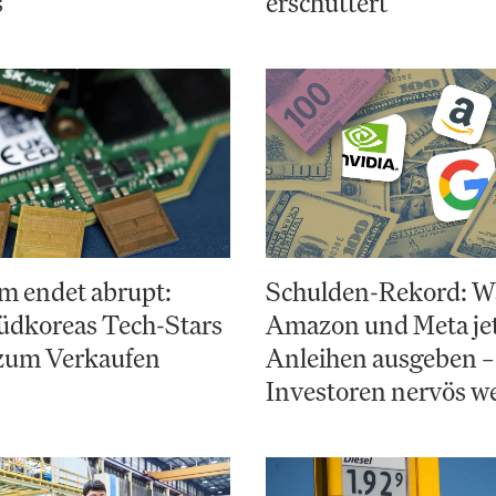
s
erschüttert
m endet abrupt:
Schulden-Rekord: 
dkoreas Tech-Stars
Amazon und Meta jet
 zum Verkaufen
Anleihen ausgeben –
Investoren nervös w