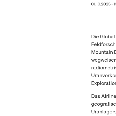
01.10.2025 - 
Die Global
Feldforsch
Mountain D
wegweisend
radiometri
Uranvorkom
Exploratio
Das Airlin
geografisc
Uranlagers