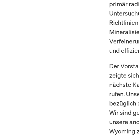
primär rad
Untersuchu
Richtlinie
Mineralisi
Verfeineru
und effizi
Der Vorsta
zeigte sich
nächste Ka
rufen. Un
bezüglich 
Wir sind g
unsere an
Wyoming zu