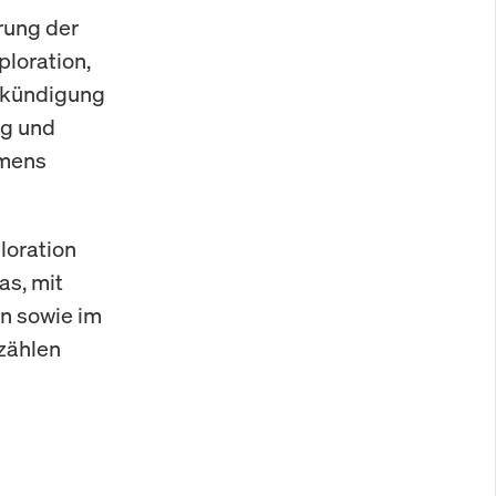
erung der
ploration,
Ankündigung
ng und
hmens
loration
s, mit
n sowie im
zählen
e