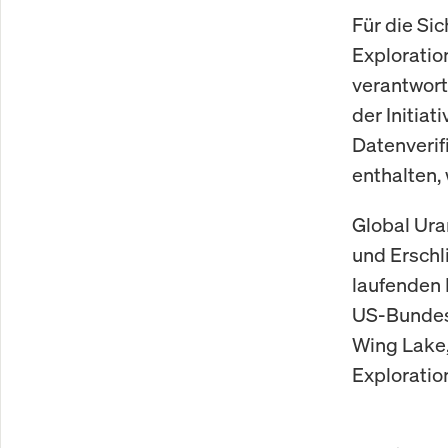
Für die Si
Exploration
verantwort
der Initia
Datenverif
enthalten,
Global Ura
und Ersch
laufenden 
US-Bundes
Wing Lake,
Exploratio