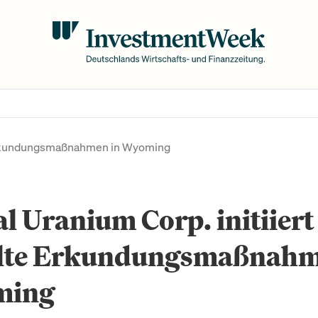
e Erkundungsmaßnahmen in Wyoming
l Uranium Corp. initiiert
elte Erkundungsmaßnahm
ming