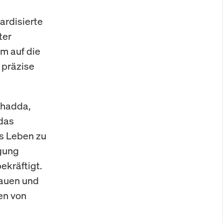
ardisierte
ter
em auf die
 präzise
Chadda,
 das
ns Leben zu
gung
ekräftigt.
bauen und
en von