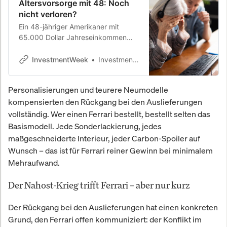
Altersvorsorge mit 48: Noch
nicht verloren?
Ein 48-jähriger Amerikaner mit
65.000 Dollar Jahreseinkommen
und 48.000 Dollar Schulden fragt
sich, ob er noch eine Altersvorsorge
InvestmentWeek
InvestmentWeek
aufbauen kann. Experten sehen
trotz des Rückstands realistische
Personalisierungen und teurere Neumodelle
Chancen auf finanzielle Sicherheit.
kompensierten den Rückgang bei den Auslieferungen
vollständig. Wer einen Ferrari bestellt, bestellt selten das
Basismodell. Jede Sonderlackierung, jedes
maßgeschneiderte Interieur, jeder Carbon-Spoiler auf
Wunsch – das ist für Ferrari reiner Gewinn bei minimalem
Mehraufwand.
Der Nahost-Krieg trifft Ferrari – aber nur kurz
Der Rückgang bei den Auslieferungen hat einen konkreten
Grund, den Ferrari offen kommuniziert: der Konflikt im