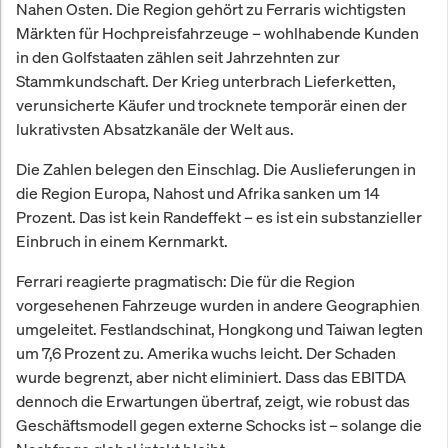
Nahen Osten. Die Region gehört zu Ferraris wichtigsten
Märkten für Hochpreisfahrzeuge – wohlhabende Kunden
in den Golfstaaten zählen seit Jahrzehnten zur
Stammkundschaft. Der Krieg unterbrach Lieferketten,
verunsicherte Käufer und trocknete temporär einen der
lukrativsten Absatzkanäle der Welt aus.
Die Zahlen belegen den Einschlag. Die Auslieferungen in
die Region Europa, Nahost und Afrika sanken um 14
Prozent. Das ist kein Randeffekt – es ist ein substanzieller
Einbruch in einem Kernmarkt.
Ferrari reagierte pragmatisch: Die für die Region
vorgesehenen Fahrzeuge wurden in andere Geographien
umgeleitet. Festlandschinat, Hongkong und Taiwan legten
um 7,6 Prozent zu. Amerika wuchs leicht. Der Schaden
wurde begrenzt, aber nicht eliminiert. Dass das EBITDA
dennoch die Erwartungen übertraf, zeigt, wie robust das
Geschäftsmodell gegen externe Schocks ist – solange die