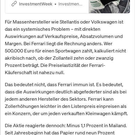
prüfen, ob eine Notfall-Entnahme
InvestmentWeek
InvestmentWeek
aus der Altersvorsorge wirklich
notwendig ist.
Für Massenhersteller wie Stellantis oder Volkswagen ist
das ein systemisches Problem – mit direkten
Auswirkungen auf Verkaufspreise, Absatzvolumen und
Margen. Bei Ferrari liegt die Rechnung anders. Wer
500.000 Euro für einen Sportwagen zahlt, kalkuliert nicht
akribisch nach, ob der Zollanteil zehn oder zwanzig
Prozent beträgt. Die Preiselastizität der Ferrari-
Käuferschaft ist nahezu null.
Das bedeutet nicht, dass Ferrari immun ist. Es bedeutet,
dass die Auswirkungen deutlich abgefederter sind als bei
jedem anderen Hersteller des Sektors. Ferrari kann
Zollerhöhungen leichter in den Listenpreis einpreisen als
ein Konzern, der um jeden verkauften Kleinwagen kämpft.
Die Aktie reagierte dennoch: Minus 1,1 Prozent in Mailand.
Seit Jahresbeginn hat das Papier rund neun Prozent