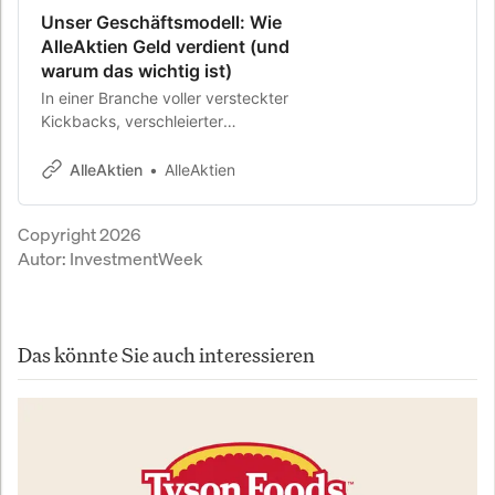
Unser Geschäftsmodell: Wie
AlleAktien Geld verdient (und
warum das wichtig ist)
In einer Branche voller versteckter
Kickbacks, verschleierter
Provisionen und
Interessenskonflikte gehen wir
AlleAktien
AlleAktien
einen anderen Weg: vollständige
Transparenz. Dieser Artikel zeigt dir
Copyright 2026
genau, wie AlleAktien funktioniert:
Autor:
InvestmentWeek
100% unserer Einnahmen stammen
aus Abonnements. Du erfährst, was
uns Qualitätsanalyse kostet, welche
Geschäfte wir bewusst ablehnen
Das könnte Sie auch interessieren
(keine Trading-Provisionen, keine
Fonds-Kickbacks, kein
Datenverkauf) und wo wir im
Vergleich zu Seeking Alpha, Motley
Fool und deutschen Finanzportalen
stehen. Inklusive: Welche
unvermeidbaren